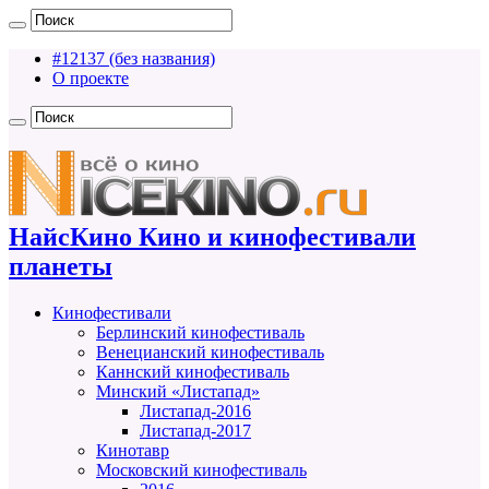
#12137 (без названия)
О проекте
НайсКино Кино и кинофестивали
планеты
Кинофестивали
Берлинский кинофестиваль
Венецианский кинофестиваль
Каннский кинофестиваль
Минский «Листапад»
Листапад-2016
Листапад-2017
Кинотавр
Московский кинофестиваль