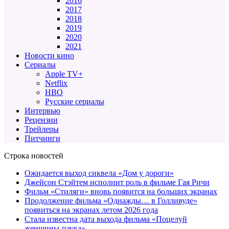
2016
2017
2018
2019
2020
2021
Новости кино
Сериалы
Apple TV+
Netflix
HBO
Русские сериалы
Интервью
Рецензии
Трейлеры
Питчинги
Строка новостей
Ожидается выход сиквела «Дом у дороги»
Джейсон Стэйтем исполнит роль в фильме Гая Ричи
Фильм «Стиляги» вновь появится на больших экранах
Продолжение фильма «Однажды… в Голливуде»
появиться на экранах летом 2026 года
Стала известна дата выхода фильма «Поцелуй
женщины-паука»