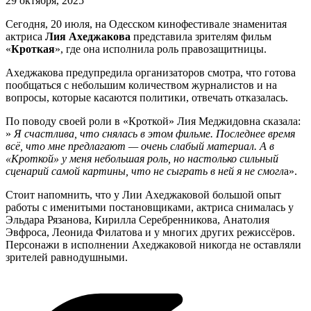
29 октября, 2025
Сегодня, 20 июля, на Одесском кинофестивале знаменитая
актриса
Лия Ахеджакова
представила зрителям фильм
«
Кроткая
», где она исполнила роль правозащитницы.
Ахеджакова предупредила организаторов смотра, что готова
пообщаться с небольшим количеством журналистов и на
вопросы, которые касаются политики, отвечать отказалась.
По поводу своей роли в «Кроткой» Лия Меджидовна сказала:
»
Я счастлива, что снялась в этом фильме. Последнее время
всё, что мне предлагают — очень слабый материал. А в
«Кроткой» у меня небольшая роль, но настолько сильный
сценарий самой картины, что не сыграть в ней я не смогл
а».
Стоит напомнить, что у Лии Ахеджаковой большой опыт
работы с именитыми постановщиками, актриса снималась у
Эльдара Рязанова, Кирилла Серебренникова, Анатолия
Эвфроса, Леонида Филатова и у многих других режиссёров.
Персонажи в исполнении Ахеджаковой никогда не оставляли
зрителей равнодушными.