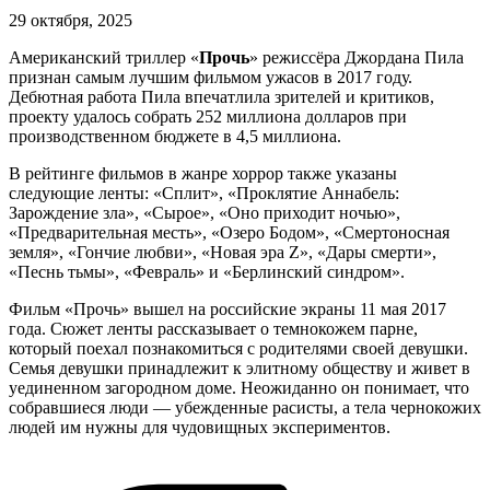
29 октября, 2025
Американский триллер «
Прочь
» режиссёра Джордана Пила
признан самым лучшим фильмом ужасов в 2017 году.
Дебютная работа Пила впечатлила зрителей и критиков,
проекту удалось собрать 252 миллиона долларов при
производственном бюджете в 4,5 миллиона.
В рейтинге фильмов в жанре хоррор также указаны
следующие ленты: «Сплит», «Проклятие Аннабель:
Зарождение зла», «Сырое», «Оно приходит ночью»,
«Предварительная месть», «Озеро Бодом», «Смертоносная
земля», «Гончие любви», «Новая эра Z», «Дары смерти»,
«Песнь тьмы», «Февраль» и «Берлинский синдром».
Фильм «Прочь» вышел на российские экраны 11 мая 2017
года. Сюжет ленты рассказывает о темнокожем парне,
который поехал познакомиться с родителями своей девушки.
Семья девушки принадлежит к элитному обществу и живет в
уединенном загородном доме. Неожиданно он понимает, что
собравшиеся люди — убежденные расисты, а тела чернокожих
людей им нужны для чудовищных экспериментов.