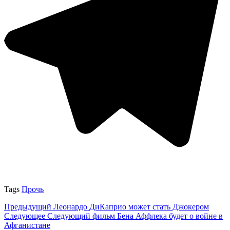
Tags
Прочь
Предыдущий
Леонардо ДиКаприо может стать Джокером
Следующее
Следующий фильм Бена Аффлека будет о войне в
Афганистане