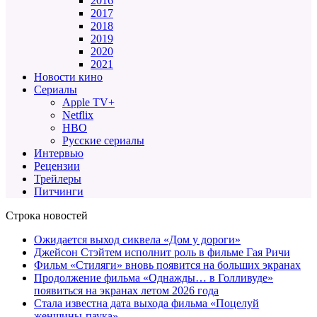
2016
2017
2018
2019
2020
2021
Новости кино
Сериалы
Apple TV+
Netflix
HBO
Русские сериалы
Интервью
Рецензии
Трейлеры
Питчинги
Строка новостей
Ожидается выход сиквела «Дом у дороги»
Джейсон Стэйтем исполнит роль в фильме Гая Ричи
Фильм «Стиляги» вновь появится на больших экранах
Продолжение фильма «Однажды… в Голливуде»
появиться на экранах летом 2026 года
Стала известна дата выхода фильма «Поцелуй
женщины-паука»