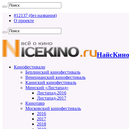
#12137 (без названия)
О проекте
НайсКино
Кинофестивали
Берлинский кинофестиваль
Венецианский кинофестиваль
Каннский кинофестиваль
Минский «Листапад»
Листапад-2016
Листапад-2017
Кинотавр
Московский кинофестиваль
2016
2017
2018