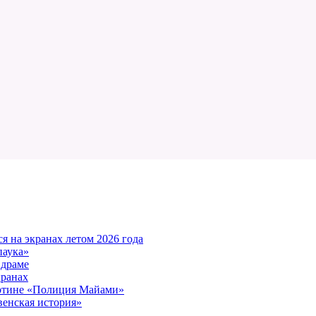
 на экранах летом 2026 года
паука»
 драме
кранах
артине «Полиция Майами»
енская история»