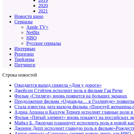
2019
2020
2021
Новости кино
Сериалы
Apple TV+
Netflix
HBO
Русские сериалы
Интервью
Рецензии
Трейлеры
Питчинги
Строка новостей
Ожидается выход сиквела «Дом у дороги»
Джейсон Стэйтем исполнит роль в фильме Гая Ричи
Фильм «Стиляги» вновь появится на больших экранах
Продолжение фильма «Однажды… в Голливуде» появиться
Стала известна дата выхода фильма «Поцелуй женщины-
Адриа Архона и Каллум Тернер исполнят главные роли в
Фильм «Пятый элемент» вновь покажут на российских э
Майкл Б. Джордан планирует исполнить роль в новой к
Джонни Депп исполнит главную роль в фильме«Рождеств
Автор сериала «Сопрано» снимет новую ленту для HBO