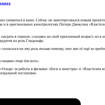
ранах
но сниматься в кино. Сейчас он заинтересовался новым проект
ак и в оригинальных кинотрилогиях Питера Джексона «Властели
сыграть в сериале, ссылаясь на свой преклонный возраст, но в
дидатов на роль Гэндальфа.
согласился на эту роль только потому, что мне её ещё не пр
слишком стар для него»
.
скар» за работы в фильмах «Боги и монстры» и «Властелин кол
еатральной постановке.