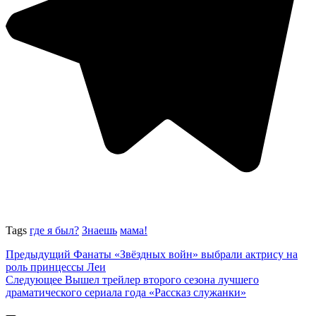
Tags
где я был?
Знаешь
мама!
Предыдущий
Фанаты «Звёздных войн» выбрали актрису на
роль принцессы Леи
Следующее
Вышел трейлер второго сезона лучшего
драматического сериала года «Рассказ служанки»