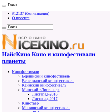
#12137 (без названия)
О проекте
НайсКино Кино и кинофестивали
планеты
Кинофестивали
Берлинский кинофестиваль
Венецианский кинофестиваль
Каннский кинофестиваль
Минский «Листапад»
Листапад-2016
Листапад-2017
Кинотавр
Московский кинофестиваль