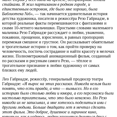
стайками. Я жил партизаном в родном городе, и
единственным островом, где было мне хорошо, была
Библиотека №6»
, — так начинается удивительная история
детства художника, писателя и режиссёра Резо Габриадзе, в
которой реальные факты перемешиваются с фантазиями и
снами 10-летнего мальчишки. Простыми словами маленького
мальчика Резо Габриадзе рассуждает о любви, уважении,
покаянии, прощении, взрослении, в равных пропорциях
перемежая смешное и грустное. Он рассказывает обаятельные
и трогательные истории о том, как пройти проверку на
человечность, постичь сострадание и найти красоту в мелочах
жизни. Полнометражный анимационный фильм, созданный
по рассказам и рисункам самого Резо, — тёплое и
трогательное признание в любви художнику от самых
близких ему людей.
Лео Габриадзе, режиссёр, генеральный продюсер театра
Габриадзе:
«Я вырос на этих рассказах. Никогда нельзя было
понять, что есть правда, а что — вымысел. Но в его
историях было столько любви и юмора, а его персонажи были
настолько трогательны, что это было неважно. Но Резо
никогда их не записывал, а мне хотелось поделиться ими с
другими людьми. Больше двадцати лет я мечтал сделать
этот фильм. Это доброе, душевное и лиричное кино,
которым, как я надеюсь, людям захочется делиться друг с