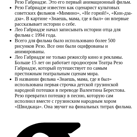
Резо Габриадзе. Это его первый анимационный фильм.
Резо Габриадзе известен как сценарист культовых
советских фильмов «Мимино», «Не горюй!», «Кин-дза-
дза». В картине «Знаешь, мама, где я был» он впервые
рассказывает истории о себе.
Лео Габриадзе начал записывать истории отца для
фильма с 1994 года.
Всего для фильма было использовано более 500
рисунков Резо. Все они были оцифрованы и
анимированы.
Лео Габриадзе не только режиссёр кино и рекламы.
Больше 15 лет он работает продюсером Театра Резо
Габриадзе, который путешествует по самым
престижным театральным сценам мира.
В названии фильма «Знаешь, мама, где я был»
использована первая строчка детской грузинской
народной потешки в переводе Валентина Берестова.
Резо превратил потешку в песню, которую сам
исполнил вместе с грузинским народным хором
«Швидкаца». Она звучит на финальных титрах фильма.