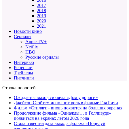
2016
2017
2018
2019
2020
2021
Новости кино
Сериалы
Apple TV+
Netflix
HBO
Русские сериалы
Интервью
Рецензии
Трейлеры
Питчинги
Строка новостей
Ожидается выход сиквела «Дом у дороги»
Джейсон Стэйтем исполнит роль в фильме Гая Ричи
Фильм «Стиляги» вновь появится на больших экранах
Продолжение фильма «Однажды… в Голливуде»
появиться на экранах летом 2026 года
Стала известна дата выхода фильма «Поцелуй
женщины-паука»