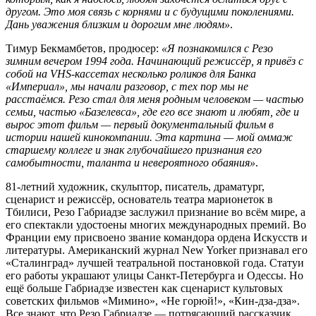
другом. Это моя связь с корнями и с будущими поколениями.
Дань уважения близким и дорогим мне людям»
.
Тимур Бекмамбетов, продюсер:
«Я познакомился с Резо
зимним вечером 1994 года. Начинающий режиссёр, я привёз с
собой на VHS-кассетах несколько роликов для Банка
«Империал», мы начали разговор, с тех пор мы не
расстаёмся. Резо стал для меня родным человеком — частью
семьи, частью «Базелевса», где его все знают и любят, где и
вырос этот фильм — первый документальный фильм в
истории нашей кинокомпании. Эта картина — мой оммаж
старшему коллеге и знак глубочайшего признания его
самобытности, таланта и невероятного обаяния»
.
81-летний художник, скульптор, писатель, драматург,
сценарист и режиссёр, основатель театра марионеток в
Тбилиси, Резо Габриадзе заслужил признание во всём мире, а
его спектакли удостоены многих международных премий. Во
Франции ему присвоено звание командора ордена Искусств и
литературы. Американский журнал New Yorker признавал его
«Сталинград» лучшей театральной постановкой года. Статуи
его работы украшают улицы Санкт-Петербурга и Одессы. Но
ещё больше Габриадзе известен как сценарист культовых
советских фильмов «Мимино», «Не горюй!», «Кин-дза-дза».
Все знают, что Резо Габриадзе — потрясающий рассказчик,