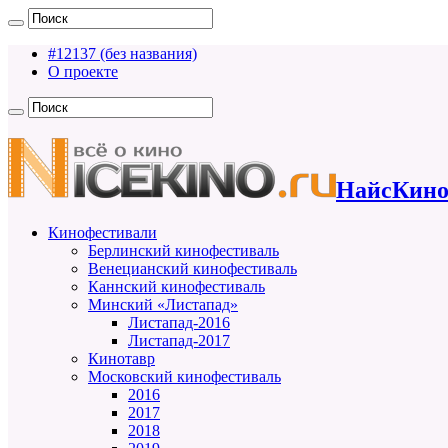
#12137 (без названия)
О проекте
НайсКино
Кинофестивали
Берлинский кинофестиваль
Венецианский кинофестиваль
Каннский кинофестиваль
Минский «Листапад»
Листапад-2016
Листапад-2017
Кинотавр
Московский кинофестиваль
2016
2017
2018