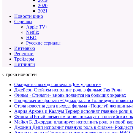
2019
2020
2021
Новости кино
Сериалы
Apple TV+
Netflix
HBO
Русские сериалы
Интервью
Рецензии
Трейлеры
Питчинги
Строка новостей
Ожидается выход сиквела «Дом у дороги»
Джейсон Стэйтем исполнит роль в фильме Гая Ричи
Фильм «Стиляги» вновь появится на больших экранах
Продолжение фильма «Однажды… в Голливуде» появиться
Стала известна дата выхода фильма «Поцелуй женщины-
Адриа Архона и Каллум Тернер исполнят главные роли в
Фильм «Пятый элемент» вновь покажут на российских э
Майкл Б. Джордан планирует исполнить роль в новой к
Джонни Депп исполнит главную роль в фильме«Рождеств
Автор сериала «Сопрано» снимет новую ленту для HBO