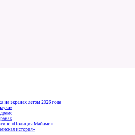
 на экранах летом 2026 года
паука»
 драме
кранах
артине «Полиция Майами»
енская история»