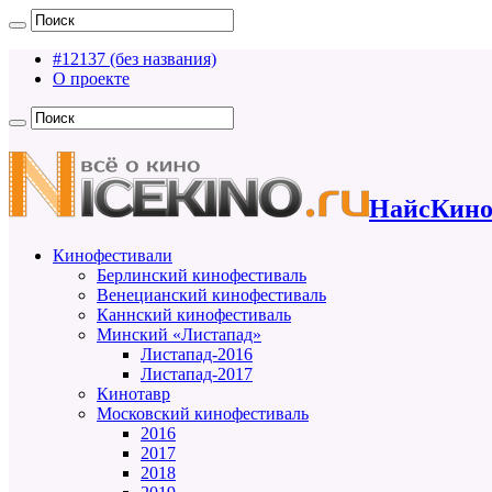
#12137 (без названия)
О проекте
НайсКино
Кинофестивали
Берлинский кинофестиваль
Венецианский кинофестиваль
Каннский кинофестиваль
Минский «Листапад»
Листапад-2016
Листапад-2017
Кинотавр
Московский кинофестиваль
2016
2017
2018