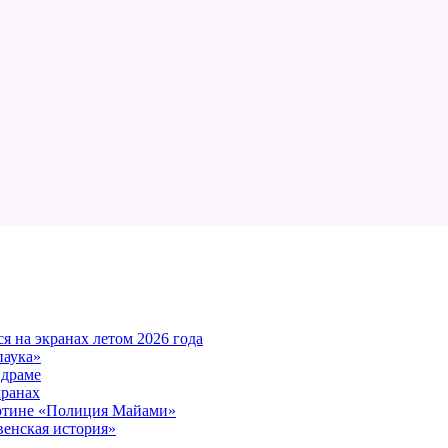
 на экранах летом 2026 года
паука»
 драме
кранах
артине «Полиция Майами»
енская история»