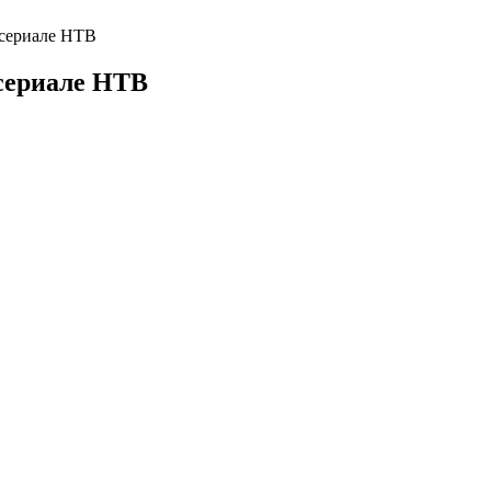
есериале НТВ
есериале НТВ