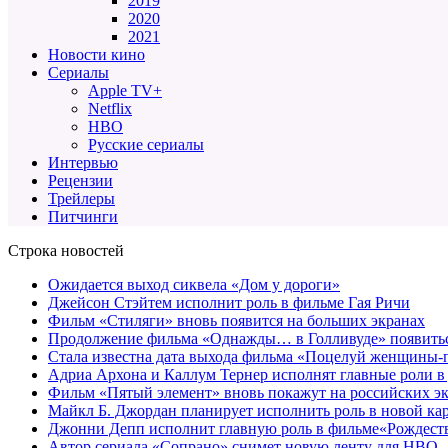
2019
2020
2021
Новости кино
Сериалы
Apple TV+
Netflix
HBO
Русские сериалы
Интервью
Рецензии
Трейлеры
Питчинги
Строка новостей
Ожидается выход сиквела «Дом у дороги»
Джейсон Стэйтем исполнит роль в фильме Гая Ричи
Фильм «Стиляги» вновь появится на больших экранах
Продолжение фильма «Однажды… в Голливуде» появиться
Стала известна дата выхода фильма «Поцелуй женщины-
Адриа Архона и Каллум Тернер исполнят главные роли в
Фильм «Пятый элемент» вновь покажут на российских э
Майкл Б. Джордан планирует исполнить роль в новой к
Джонни Депп исполнит главную роль в фильме«Рождеств
Автор сериала «Сопрано» снимет новую ленту для HBO