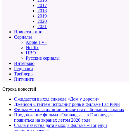
2016
2017
2018
2019
2020
2021
Новости кино
Сериалы
Apple TV+
Netflix
HBO
Русские сериалы
Интервью
Рецензии
Трейлеры
Питчинги
Строка новостей
Ожидается выход сиквела «Дом у дороги»
Джейсон Стэйтем исполнит роль в фильме Гая Ричи
Фильм «Стиляги» вновь появится на больших экранах
Продолжение фильма «Однажды… в Голливуде»
появиться на экранах летом 2026 года
Стала известна дата выхода фильма «Поцелуй
женщины-паука»