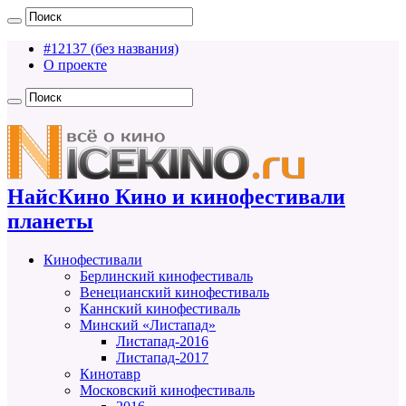
#12137 (без названия)
О проекте
НайсКино Кино и кинофестивали
планеты
Кинофестивали
Берлинский кинофестиваль
Венецианский кинофестиваль
Каннский кинофестиваль
Минский «Листапад»
Листапад-2016
Листапад-2017
Кинотавр
Московский кинофестиваль