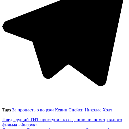
Tags
За пропастью во ржи
Кевин Спейси
Николас Холт
Предыдущий
ТНТ приступил к созданию полнометражного
фильма «Физрук»