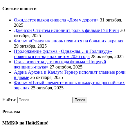
Свежие новости
Ожидается выход сиквела «Дом у дороги»
31 октября,
2025
Джейсон Стэйтем исполнит роль в фильме Гая Ричи
30
октября, 2025
Фильм «Стиляги» вновь появится на больших экранах
29 октября, 2025
Продолжение фильма «Однажды… в Голливуде»
появиться на экранах летом 2026 года
28 октября, 2025
Стала известна дата выхода фильма «Поцелуй
женщины-паука»
27 октября, 2025
Адриа Архона и Каллум Тернер исполнят главные роли
в драме
26 октября, 2025
Фильм «Пятый элемент» вновь покажут на российских
экранах
25 октября, 2025
Найти:
Реклама
ММКФ на НайсКино!