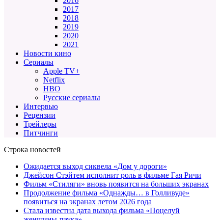
2016
2017
2018
2019
2020
2021
Новости кино
Сериалы
Apple TV+
Netflix
HBO
Русские сериалы
Интервью
Рецензии
Трейлеры
Питчинги
Строка новостей
Ожидается выход сиквела «Дом у дороги»
Джейсон Стэйтем исполнит роль в фильме Гая Ричи
Фильм «Стиляги» вновь появится на больших экранах
Продолжение фильма «Однажды… в Голливуде»
появиться на экранах летом 2026 года
Стала известна дата выхода фильма «Поцелуй
женщины-паука»