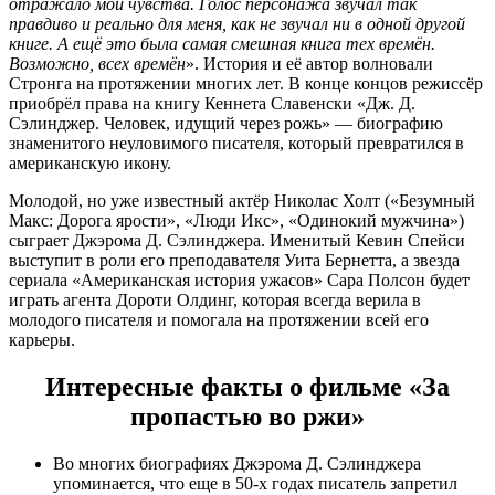
отражало мои чувства. Голос персонажа звучал так
правдиво и реально для меня, как не звучал ни в одной другой
книге. А ещё это была самая смешная книга тех времён.
Возможно, всех времён
». История и её автор волновали
Стронга на протяжении многих лет. В конце концов режиссёр
приобрёл права на книгу Кеннета Славенски «Дж. Д.
Сэлинджер. Человек, идущий через рожь» — биографию
знаменитого неуловимого писателя, который превратился в
американскую икону.
Молодой, но уже известный актёр Николас Холт («Безумный
Макс: Дорога ярости», «Люди Икс», «Одинокий мужчина»)
сыграет Джэрома Д. Сэлинджера. Именитый Кевин Спейси
выступит в роли его преподавателя Уита Бернетта, а звезда
сериала «Американская история ужасов» Сара Полсон будет
играть агента Дороти Олдинг, которая всегда верила в
молодого писателя и помогала на протяжении всей его
карьеры.
Интересные факты о фильме «За
пропастью во ржи»
Во многих биографиях Джэрома Д. Сэлинджера
упоминается, что еще в 50-х годах писатель запретил