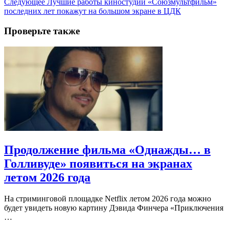
Следующее
Лучшие работы киностудии «Союзмультфильм»
последних лет покажут на большом экране в ЦДК
Проверьте также
Продолжение фильма «Однажды… в
Голливуде» появиться на экранах
летом 2026 года
На стриминговой площадке Netflix летом 2026 года можно
будет увидеть новую картину Дэвида Финчера «Приключения
…