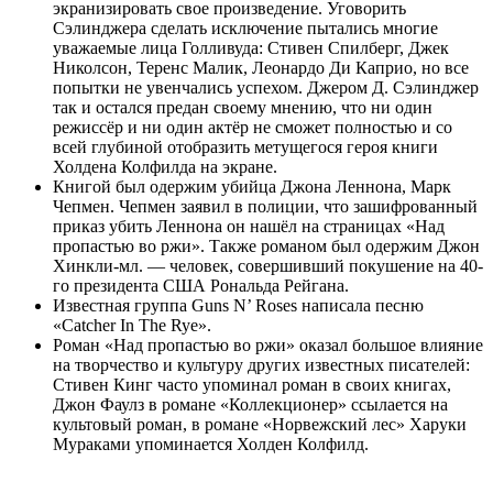
экранизировать свое произведение. Уговорить
Сэлинджера сделать исключение пытались многие
уважаемые лица Голливуда: Стивен Спилберг, Джек
Николсон, Теренс Малик, Леонардо Ди Каприо, но все
попытки не увенчались успехом. Джером Д. Сэлинджер
так и остался предан своему мнению, что ни один
режиссёр и ни один актёр не сможет полностью и со
всей глубиной отобразить метущегося героя книги
Холдена Колфилда на экране.
Книгой был одержим убийца Джона Леннона, Марк
Чепмен. Чепмен заявил в полиции, что зашифрованный
приказ убить Леннона он нашёл на страницах «Над
пропастью во ржи». Также романом был одержим Джон
Хинкли-мл. — человек, совершивший покушение на 40-
го президента США Рональда Рейгана.
Известная группа Guns N’ Roses написала песню
«Catcher In The Rye».
Роман «Над пропастью во ржи» оказал большое влияние
на творчество и культуру других известных писателей:
Стивен Кинг часто упоминал роман в своих книгах,
Джон Фаулз в романе «Коллекционер» ссылается на
культовый роман, в романе «Норвежский лес» Харуки
Мураками упоминается Холден Колфилд.