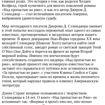
главных ролях. Это история о том, как родился Холден
Колфилд, герой культового для многих поколений романа
«Над пропастью во ржи», и как его автор Джером Д.
Сэлинджер — стал величайшим писателем Америки,
выбравшим удивительную судьбу.
Мир легендарного писателя Джерома Д. Сэлинджера оживает
в этой попытке воссоздать пережитый опыт одного из самых
известных, противоречивых и загадочных авторов нашего
времени. В ярких декорациях Нью-Йорка середины XX века
молодой Сэлинджер (Николас Холт) пытается найти свой
собственный голос, заводит роман со светской львицей Уной
О’Нил (Зои Дойч) и борется на фронте во время Второй
мировой войны. Именно эти впечатления будут
способствовать созданию его шедевра «Над пропастью во
ржи», который принесет ему всемирную известностью и
заставит его скрываться от публики всю оставшуюся жизнь.
«За пропастью во ржи», с участием Кэвина Спейси и Сары
Полсон, приоткрывает окно во времена и жизнь непонятого
гения, который нарушал правила и изменил Американскую
литературу.
Дэнни Стронг впервые познакомился с творчеством
Сэлинджера в 14 лет. О книге «Над пропастью во Ржи» он
вспоминает так: «
Впервые я прочёл что-то, что точно