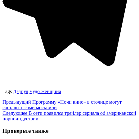
Tags
Дэдпул
Чудо-женщина
Предыдущий
Программу «Ночи кино» в столице могут
составить сами москвичи
Следующее
В сети появился трейлер сериала об американской
порноиндустрии
Проверьте также