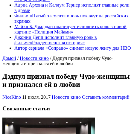
Адриа Архона и Каллум Тернер исполнят главные роли
в драме
Фильм «Пятый элемент» вновь покажут на российских
экранах
Майкл Б. Джордан планирует исполнить роль в новой
картине «Полиция Майами»
Джонни Депп исполнит главную роль в
фильме«Рождественская история»
Автор сериала «Сопрано» снимет новую ленту для HBO
Домой
/
Новости кино
/
Дэдпул признал победу Чудо-
женщины и признался ей в любви
Дэдпул признал победу Чудо-женщины
и признался ей в любви
NiceKino
11 июля, 2017
Новости кино
Оставить комментарий
Связанные статьи