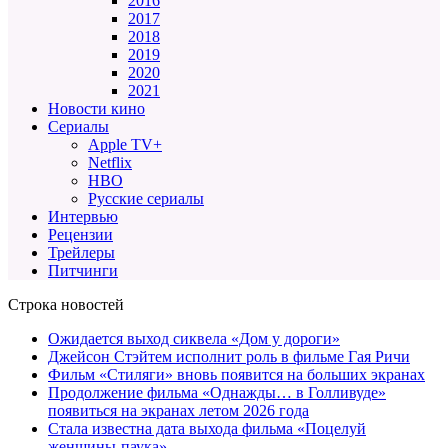
2016
2017
2018
2019
2020
2021
Новости кино
Сериалы
Apple TV+
Netflix
HBO
Русские сериалы
Интервью
Рецензии
Трейлеры
Питчинги
Строка новостей
Ожидается выход сиквела «Дом у дороги»
Джейсон Стэйтем исполнит роль в фильме Гая Ричи
Фильм «Стиляги» вновь появится на больших экранах
Продолжение фильма «Однажды… в Голливуде»
появиться на экранах летом 2026 года
Стала известна дата выхода фильма «Поцелуй
женщины-паука»