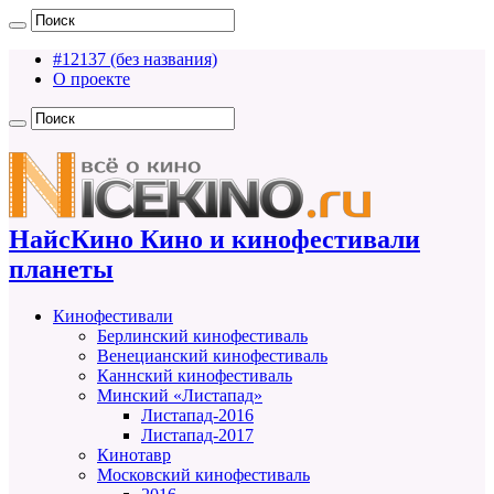
#12137 (без названия)
О проекте
НайсКино Кино и кинофестивали
планеты
Кинофестивали
Берлинский кинофестиваль
Венецианский кинофестиваль
Каннский кинофестиваль
Минский «Листапад»
Листапад-2016
Листапад-2017
Кинотавр
Московский кинофестиваль