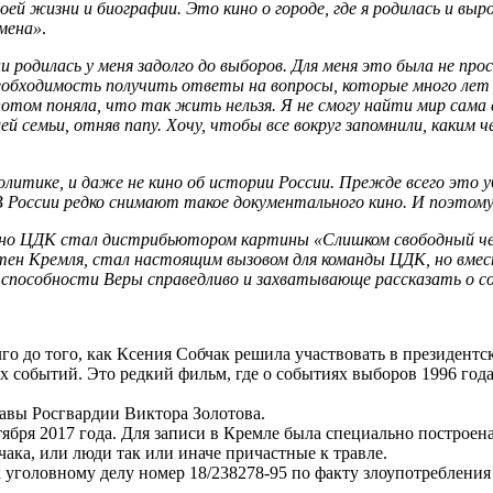
ей жизни и биографии. Это кино о городе, где я родилась и выро
Смена»
.
 родилась у меня задолго до выборов. Для меня это была не про
еобходимость получить ответы на вопросы, которые много лет 
 потом поняла, что так жить нельзя. Я не смогу найти мир сама 
 семьи, отняв папу. Хочу, чтобы все вокруг запомнили, каким че
литике, и даже не кино об истории России. Прежде всего это 
 России редко снимают такое документального кино. И поэтому 
но ЦДК стал дистрибьютором картины «Слишком свободный чел
стен Кремля, стал настоящим вызовом для команды ЦДК, но вме
 и в способности Веры справедливо и захватывающе рассказать о 
лго до того, как Ксения Собчак решила участвовать в президент
х событий. Это редкий фильм, где о событиях выборов 1996 год
авы Росгвардии Виктора Золотова.
ря 2017 года. Для записи в Кремле была специально построена
ка, или люди так или иначе причастные к травле.
к уголовному делу номер 18/238278-95 по факту злоупотреблени