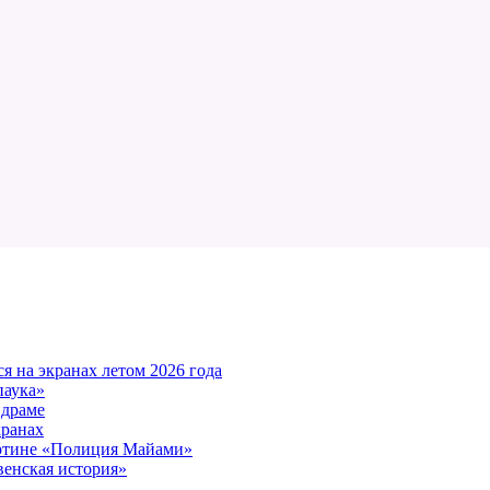
 на экранах летом 2026 года
паука»
 драме
кранах
артине «Полиция Майами»
енская история»