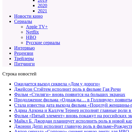
2019
2020
2021
Новости кино
Сериалы
Apple TV+
Netflix
HBO
Русские сериалы
Интервью
Рецензии
Трейлеры
Питчинги
Строка новостей
Ожидается выход сиквела «Дом у дороги»
Джейсон Стэйтем исполнит роль в фильме Гая Ричи
Фильм «Стиляги» вновь появится на больших экранах
Продолжение фильма «Однажды… в Голливуде» появиться
Стала известна дата выхода фильма «Поцелуй женщины-
Адриа Архона и Каллум Тернер исполнят главные роли в
Фильм «Пятый элемент» вновь покажут на российских э
Майкл Б. Джордан планирует исполнить роль в новой к
Джонни Депп исполнит главную роль в фильме«Рождеств
Автор сериала «Сопрано» снимет новую ленту для HBO