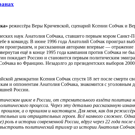
ранах
ака»
режиссёра Веры Кричевской, сценарий Ксении Собчак и Ве
ческих наук Анатолия Собчака, ставшего первым мэром Санкт-П
бе в команду. В июне 1996 года Анатолий Собчак проиграл выб
этим проигрышем, и рассказанная авторами впервые — отражение 
звернутая ещё в конце 1995 года кампания против Собчака не бы
тин покидает Россию и становится первым политическим эмигр
Собчака во Францию. Незадолго до президентских выборов 2000 г
йской демократии Ксения Собчак спустя 18 лет после смерти свое
кам и оппонентам Анатолия Собчака, знакомится с уголовным де
яшней России.
ическом цикле в России, от стремительного взлёта политика на
политического процесса. Через эту детально рассказанную изна
о прошлом, а о прошлом и настоящем. Для меня, как для режисс
ельных или отрицательных героев. Всё намного сложнее. Одна и
 роль в истории современной России, вдруг через 22 года посл
 выстроить политический триллер из истории Анатолия Собчак