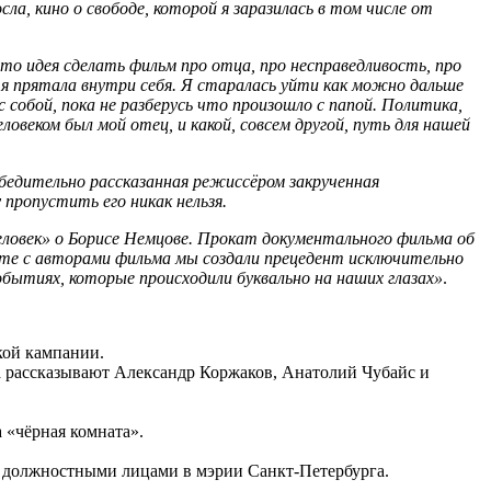
сла, кино о свободе, которой я заразилась в том числе от
сто идея сделать фильм про отца, про несправедливость, про
я прятала внутри себя. Я старалась уйти как можно дальше
с собой, пока не разберусь что произошло с папой. Политика,
ловеком был мой отец, и какой, совсем другой, путь для нашей
убедительно рассказанная режиссёром закрученная
пропустить его никак нельзя.
овек» о Борисе Немцове. Прокат документального фильма об
сте с авторами фильма мы создали прецедент исключительно
событиях, которые происходили буквально на наших глазах»
.
ской кампании.
а рассказывают Александр Коржаков, Анатолий Чубайс и
 «чёрная комната».
я должностными лицами в мэрии Санкт-Петербурга.