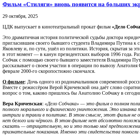
Фильм «Стиляги» вновь появится на больших эк
29 октября, 2025
ЦДК выпускает в кинотеатральный прокат фильм
«Дело Собч
Это драматичная история политической судьбы доктора юриди
пригласившим своего бывшего студента Владимира Путина к се
Яковлеву и, по сути, ушёл из политики. История, скрытая за 
в этот момент — в канун президентских выборов 1996 года. Ра
Собчак с помощью своего бывшего заместителя Владимира Пу
рассказывает о своем участии в операции по вывозу Анатолия 
феврале 2000-го скоропостижно скончался.
О фильме
: Дочь одного из родоначальников современной росси
Вместе с режиссёром Верой Кричевской она даёт слово соратни
вопрос о том, каково пришлось бы Анатолию Собчаку в сегодн
Вера Кричевская
:
«Дело Собчака» — это фильм о полном полит
полного морального и физического уничтожения. Это изнанка 
интриги и травли в политике. В этом смысле, этот фильм не 
нет белого или чёрного. В этом фильме нет абсолютно положит
сказать — отрицательную, но и это только моё предположение)
признательные показания. Именно эти свидетельства помогли