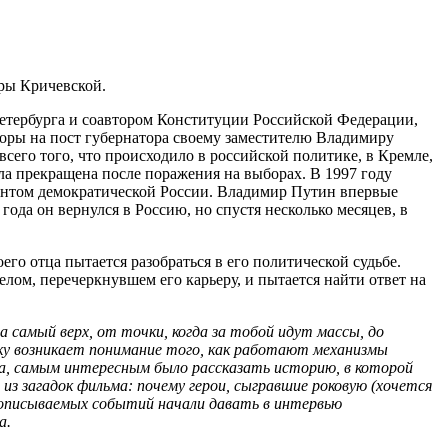
ры Кричевской.
етербурга и соавтором Конституции Российской Федерации,
оры на пост губернатора своему заместителю Владимиру
всего того, что происходило в российской политике, в Кремле,
ла прекращена после поражения на выборах. В 1997 году
антом демократической России. Владимир Путин впервые
ода он вернулся в Россию, но спустя несколько месяцев, в
го отца пытается разобраться в его политической судьбе.
лом, перечеркнувшем его карьеру, и пытается найти ответ на
 самый верх, от точки, когда за тобой идут массы, до
нку возникает понимание того, как работают механизмы
ёра, самым интересным было рассказать историю, в которой
з загадок фильма: почему герои, сыгравшие роковую (хочется
е описываемых событий начали давать в интервью
а.