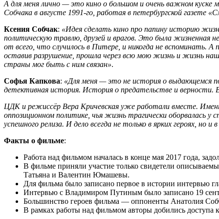
А для меня лично — это кино о большом и очень важном куске мо
Собчака в августе 1991-го, работая в петербургской газете «
Ксения Собчак
:
«Идея сделать кино про папину историю жизни
политическую травлю, друзей и врагов. Это была жизненная н
от всего, что случилось в Питере, и никогда не вспоминать. А
оставив разрушение, прошла через всю мою жизнь и жизнь нашей
страны мог быть с ним связан»
.
Софья Капкова
:
«Для меня — это не история о выдающемся по
детективная история. История о предательстве и верности. В
ЦДК и режиссёр Вера Кричевская уже работали вместе. Имен
оппозиционном политике, чья жизнь трагически оборвалась у 
успешного релиза. И дело всегда не только в ярких героях, но
Факты о фильме
:
Работа над фильмом началась в конце мая 2017 года, задо
В фильме приняли участие только свидетели описываемы
Татьяна и Валентин Юмашевы.
Для фильма было записано первое в истории интервью гл
Интервью с Владимиром Путиным было записано 19 сентяб
Большинство героев фильма — оппоненты Анатолия Собча
В рамках работы над фильмом авторы добились доступа 