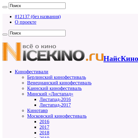
#12137 (без названия)
О проекте
НайсКино
Кинофестивали
Берлинский кинофестиваль
Венецианский кинофестиваль
Каннский кинофестиваль
Минский «Листапад»
Листапад-2016
Листапад-2017
Кинотавр
Московский кинофестиваль
2016
2017
2018