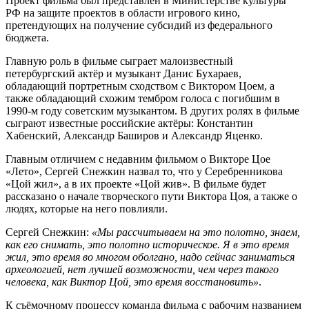
Проект фильма был представлен в Министерстве культуры
РФ на защите проектов в области игрового кино,
претендующих на получение субсидий из федерального
бюджета.
Главную роль в фильме сыграет малоизвестный
петербургский актёр и музыкант Данис Бухараев,
обладающий портретным сходством с Виктором Цоем, а
также обладающий схожим тембром голоса с погибшим в
1990-м году советским музыкантом. В других ролях в фильме
сыграют известные российские актёры: Константин
Хабенский, Александр Баширов и Александр Яценко.
Главным отличием с недавним фильмом о Викторе Цое
«Лето», Сергей Снежкин назвал то, что у Серебренникова
«Цой жил», а в их проекте «Цой жив». В фильме будет
рассказано о начале творческого пути Виктора Цоя, а также о
людях, которые на него повлияли.
Сергей Снежкин:
«Мы рассчитываем на это полотно, знаем,
как его снимать, это полотно историческое. Я в это время
жил, это время во многом оболгано, надо сейчас заниматься
археологией, нет лучшей возможности, чем через такого
человека, как Виктор Цой, это время восстановить»
.
К съёмочному процессу команда фильма с рабочим названием