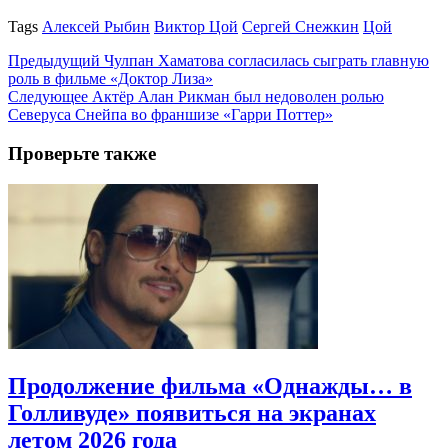
Tags
Алексей Рыбин
Виктор Цой
Сергей Снежкин
Цой
Предыдущий
Чулпан Хаматова согласилась сыграть главную
роль в фильме «Доктор Лиза»
Следующее
Актёр Алан Рикман был недоволен ролью
Северуса Снейпа во франшизе «Гарри Поттер»
Проверьте также
Продолжение фильма «Однажды… в
Голливуде» появиться на экранах
летом 2026 года