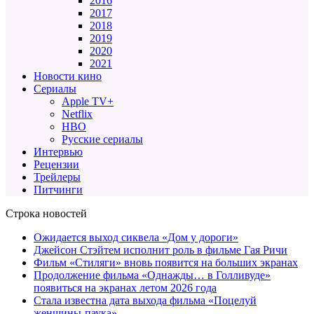
2016
2017
2018
2019
2020
2021
Новости кино
Сериалы
Apple TV+
Netflix
HBO
Русские сериалы
Интервью
Рецензии
Трейлеры
Питчинги
Строка новостей
Ожидается выход сиквела «Дом у дороги»
Джейсон Стэйтем исполнит роль в фильме Гая Ричи
Фильм «Стиляги» вновь появится на больших экранах
Продолжение фильма «Однажды… в Голливуде»
появиться на экранах летом 2026 года
Стала известна дата выхода фильма «Поцелуй
женщины-паука»