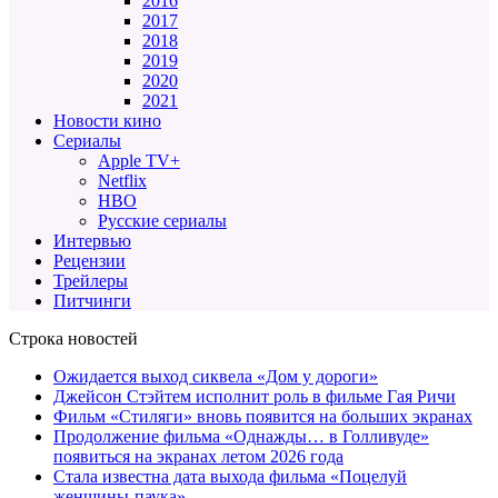
2016
2017
2018
2019
2020
2021
Новости кино
Сериалы
Apple TV+
Netflix
HBO
Русские сериалы
Интервью
Рецензии
Трейлеры
Питчинги
Строка новостей
Ожидается выход сиквела «Дом у дороги»
Джейсон Стэйтем исполнит роль в фильме Гая Ричи
Фильм «Стиляги» вновь появится на больших экранах
Продолжение фильма «Однажды… в Голливуде»
появиться на экранах летом 2026 года
Стала известна дата выхода фильма «Поцелуй
женщины-паука»