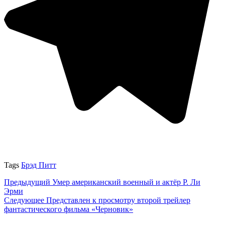
Tags
Брэд Питт
Предыдущий
Умер американский военный и актёр Р. Ли
Эрми
Следующее
Представлен к просмотру второй трейлер
фантастического фильма «Черновик»