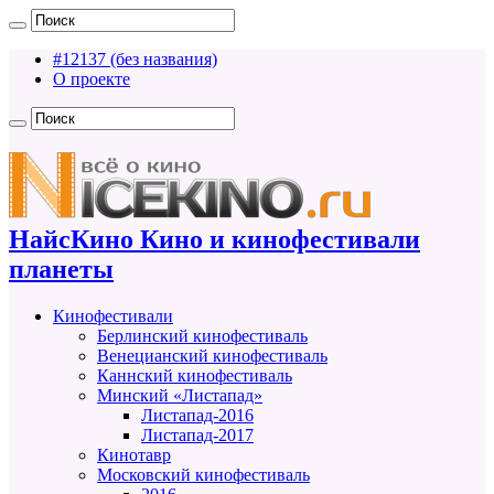
#12137 (без названия)
О проекте
НайсКино Кино и кинофестивали
планеты
Кинофестивали
Берлинский кинофестиваль
Венецианский кинофестиваль
Каннский кинофестиваль
Минский «Листапад»
Листапад-2016
Листапад-2017
Кинотавр
Московский кинофестиваль