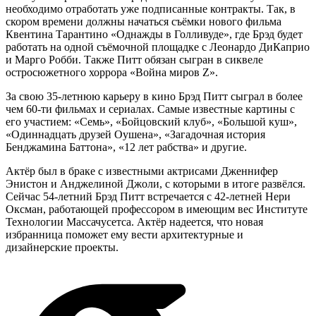
необходимо отработать уже подписанные контракты. Так, в
скором времени должны начаться съёмки нового фильма
Квентина Тарантино «Однажды в Голливуде», где Брэд будет
работать на одной съёмочной площадке с Леонардо ДиКаприо
и Марго Робби. Также Питт обязан сыгран в сиквеле
остросюжетного хоррора «Война миров Z».
За свою 35-летнюю карьеру в кино Брэд Питт сыграл в более
чем 60-ти фильмах и сериалах. Самые известные картины с
его участием: «Семь», «Бойцовский клуб», «Большой куш»,
«Одиннадцать друзей Оушена», «Загадочная история
Бенджамина Баттона», «12 лет рабства» и другие.
Актёр был в браке с известными актрисами Дженнифер
Энистон и Анджелиной Джоли, с которыми в итоге развёлся.
Сейчас 54-летний Брэд Питт встречается с 42-летней Нери
Оксман, работающей профессором в имеющим вес Институте
Технологии Массачусетса. Актёр надеется, что новая
избранница поможет ему вести архитектурные и
дизайнерские проекты.