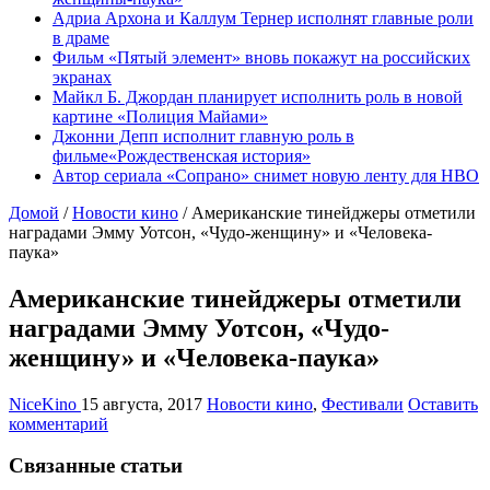
Адриа Архона и Каллум Тернер исполнят главные роли
в драме
Фильм «Пятый элемент» вновь покажут на российских
экранах
Майкл Б. Джордан планирует исполнить роль в новой
картине «Полиция Майами»
Джонни Депп исполнит главную роль в
фильме«Рождественская история»
Автор сериала «Сопрано» снимет новую ленту для HBO
Домой
/
Новости кино
/
Американские тинейджеры отметили
наградами Эмму Уотсон, «Чудо-женщину» и «Человека-
паука»
Американские тинейджеры отметили
наградами Эмму Уотсон, «Чудо-
женщину» и «Человека-паука»
NiceKino
15 августа, 2017
Новости кино
,
Фестивали
Оставить
комментарий
Связанные статьи