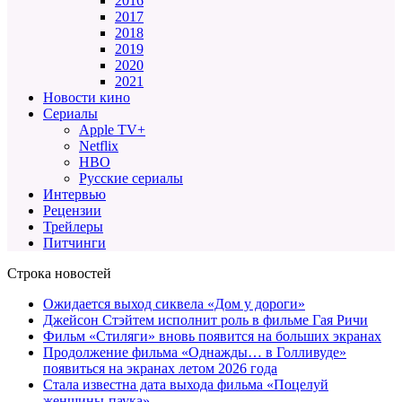
2016
2017
2018
2019
2020
2021
Новости кино
Сериалы
Apple TV+
Netflix
HBO
Русские сериалы
Интервью
Рецензии
Трейлеры
Питчинги
Строка новостей
Ожидается выход сиквела «Дом у дороги»
Джейсон Стэйтем исполнит роль в фильме Гая Ричи
Фильм «Стиляги» вновь появится на больших экранах
Продолжение фильма «Однажды… в Голливуде»
появиться на экранах летом 2026 года
Стала известна дата выхода фильма «Поцелуй
женщины-паука»