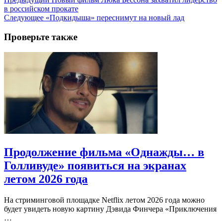
в российском прокате
Следующее
«Подкидыша» переснимут на новый лад
Проверьте также
Продолжение фильма «Однажды… в
Голливуде» появиться на экранах
летом 2026 года
На стриминговой площадке Netflix летом 2026 года можно
будет увидеть новую картину Дэвида Финчера «Приключения
…