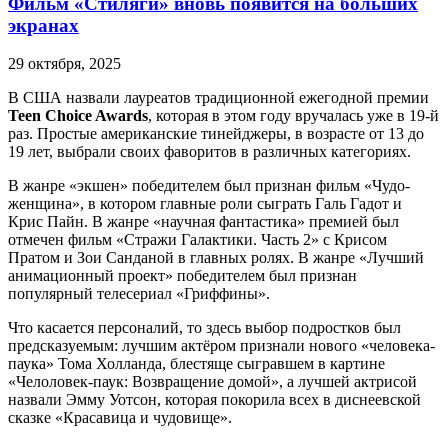
Фильм «Стиляги» вновь появится на больших
экранах
29 октября, 2025
В США назвали лауреатов традиционной ежегодной премии
Teen Choice Awards
, которая в этом году вручалась уже в 19-й
раз. Простые американские тинейджеры, в возрасте от 13 до
19 лет, выбрали своих фаворитов в различных категориях.
В жанре «экшен» победителем был признан фильм «Чудо-
женщина», в котором главные роли сыграть Галь Гадот и
Крис Пайн. В жанре «научная фантастика» премией был
отмечен фильм «Стражи Галактики. Часть 2» с Крисом
Пратом и Зои Санданой в главных ролях. В жанре «Лучший
анимационный проект» победителем был признан
популярный телесериал «Гриффины».
Что касается персоналий, то здесь выбор подростков был
предсказуемым: лучшим актёром признали нового «человека-
паука» Тома Холланда, блестяще сыгравшем в картине
«Челоловек-паук: Возвращение домой», а лучшей актрисой
назвали Эмму Уотсон, которая покорила всех в диснеевской
сказке «Красавица и чудовище».