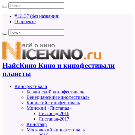
#12137 (без названия)
О проекте
НайсКино Кино и кинофестивали
планеты
Кинофестивали
Берлинский кинофестиваль
Венецианский кинофестиваль
Каннский кинофестиваль
Минский «Листапад»
Листапад-2016
Листапад-2017
Кинотавр
Московский кинофестиваль