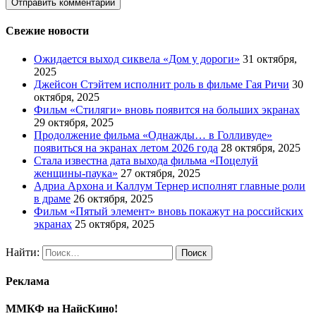
Свежие новости
Ожидается выход сиквела «Дом у дороги»
31 октября,
2025
Джейсон Стэйтем исполнит роль в фильме Гая Ричи
30
октября, 2025
Фильм «Стиляги» вновь появится на больших экранах
29 октября, 2025
Продолжение фильма «Однажды… в Голливуде»
появиться на экранах летом 2026 года
28 октября, 2025
Стала известна дата выхода фильма «Поцелуй
женщины-паука»
27 октября, 2025
Адриа Архона и Каллум Тернер исполнят главные роли
в драме
26 октября, 2025
Фильм «Пятый элемент» вновь покажут на российских
экранах
25 октября, 2025
Найти:
Реклама
ММКФ на НайсКино!