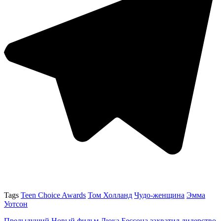
Tags
Teen Choice Awards
Том Холланд
Чудо-женщина
Эмма
Уотсон
Предыдущий
Новый фильм Люка Бессона захватил лидерство