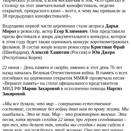
творческих успехов, а всем москвичам и тем, «кто приехал в
столицу на этот замечательный кинофестиваль, неделю
открытий, прекрасного кино – всего, к чему мы привыкли за
38 предыдущих кинофестивалей».
Ведущими первой части церемонии стали актриса
Дарья
Мороз
и режиссёр, актер
Егор Климович
. Они представили
призы фестиваля и жюри документального конкурса, которое
в этом году будет также оценивать конкурс короткометражных
фильмов. В состав жюри вошли режиссеры
Кристиан Фрай
(Швейцария),
Алексей Ханютин
(Россия) и
Юн Джеро
(Республика Корея).
22 июня – День памяти и скорби, именно в этот день 76 лет
назад началась Великая Отечественная война. В память о всех
погибших на церемонии открытия ММКФ прозвучала песня
«Верните память» на стихи официального представителя
МИД РФ
Марии Захаровой
в исполнении певицы
Наргиз
Закировой
.
«Мы все думали, что мир – совершенно естественное
состояние, состояние без войны дано нам по праву жизни. Мы
ошибались. Это не так. Мир – это рукотворное явление. Эта
песня, хотя звучит сегодня 22 июня, про героев сегодняшних –
про тех, кто делает так, чтобы мы сегодня с вами сидели в
этом зале, наслаждались этой жизнью. Она про тех наших