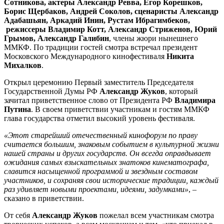
Сотникова, актеры Александр Ревва, Егор Корешков,
Борис Щербаков, Андрей Соколов, сценаристы Александр
Адабашьян, Аркадий Инин, Рустам Ибрагимбеков,
режиссеры Владимир Котт, Александр Стриженов, Юрий
Грымов, Александр Галибин
, члены жюри нынешнего
ММКФ. По традиции гостей смотра встречал президент
Московского Международного кинофестиваля
Никита
Михалков
.
Открыл церемонию Первый заместитель Председателя
Государственной Думы РФ
Александр Жуков
, который
зачитал приветственное слово от Президента РФ
Владимира
Путина
. В своем приветствии участникам и гостям ММКФ
глава государства отметил высокий уровень фестиваля.
«Этот старейший отечественный кинофорум по праву
считается большим, знаковым событием в культурной жизни
нашей страны и других государств. Он всегда оправдывает
ожидания самых взыскательных знатоков кинематографа,
славится насыщенной программой и звездным составом
участников, и сохраняя свои исторические традиции, каждый
раз удивляет новыми проектами, идеями, задумками»
, –
сказано в приветствии.
От себя
Александр Жуков
пожелал всем участникам смотра