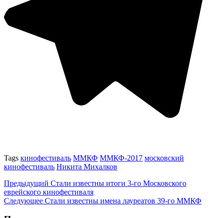
Tags
кинофестиваль
ММКФ
ММКФ-2017
московский
кинофестиваль
Никита Михалков
Предыдущий
Стали известны итоги 3-го Московского
еврейского кинофестиваля
Следующее
Стали известны имена лауреатов 39-го ММКФ