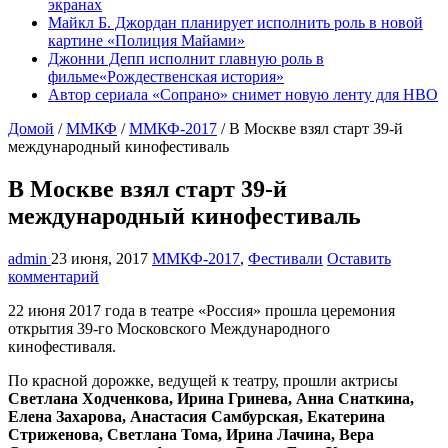
экранах
Майкл Б. Джордан планирует исполнить роль в новой
картине «Полиция Майами»
Джонни Депп исполнит главную роль в
фильме«Рождественская история»
Автор сериала «Сопрано» снимет новую ленту для HBO
Домой
/
ММКФ
/
ММКФ-2017
/
В Москве взял старт 39-й
международный кинофестиваль
В Москве взял старт 39-й
международный кинофестиваль
admin
23 июня, 2017
ММКФ-2017
,
Фестивали
Оставить
комментарий
22 июня 2017 года в театре «Россия» прошла церемония
открытия 39-го Московского Международного
кинофестиваля.
По красной дорожке, ведущей к театру, прошли актрисы
Светлана Ходченкова, Ирина Гринева, Анна Снаткина,
Елена Захарова, Анастасия Самбурская, Екатерина
Стриженова, Светлана Тома, Ирина Лачина, Вера