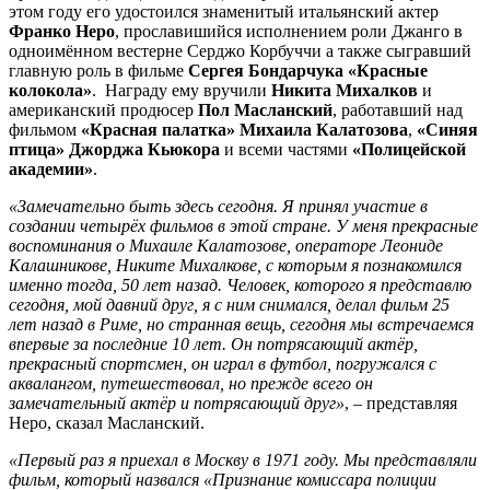
этом году его удостоился знаменитый итальянский актер
Франко Неро
, прославишийся исполнением роли Джанго в
одноимённом вестерне Серджо Корбуччи а также сыгравший
главную роль в фильме
Сергея Бондарчука «Красные
колокола»
. Награду ему вручили
Никита Михалков
и
американский продюсер
Пол Масланский
, работавший над
фильмом
«Красная палатка» Михаила Калатозова
,
«Синяя
птица» Джорджа Кьюкора
и всеми частями
«Полицейской
академии»
.
«Замечательно быть здесь сегодня. Я принял участие в
создании четырёх фильмов в этой стране. У меня прекрасные
воспоминания о Михаиле Калатозове, операторе Леониде
Калашникове, Никите Михалкове, с которым я познакомился
именно тогда, 50 лет назад. Человек, которого я представлю
сегодня, мой давний друг, я с ним снимался, делал фильм 25
лет назад в Риме, но странная вещь, сегодня мы встречаемся
впервые за последние 10 лет. Он потрясающий актёр,
прекрасный спортсмен, он играл в футбол, погружался с
аквалангом, путешествовал, но прежде всего он
замечательный актёр и потрясающий друг»
, – представляя
Неро, сказал Масланский.
«Первый раз я приехал в Москву в 1971 году. Мы представляли
фильм, который назвался «Признание комиссара полиции