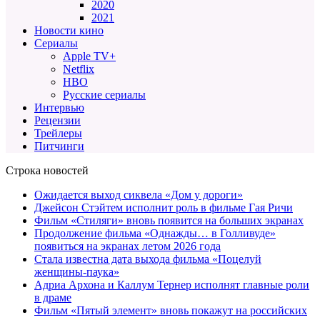
2020
2021
Новости кино
Сериалы
Apple TV+
Netflix
HBO
Русские сериалы
Интервью
Рецензии
Трейлеры
Питчинги
Строка новостей
Ожидается выход сиквела «Дом у дороги»
Джейсон Стэйтем исполнит роль в фильме Гая Ричи
Фильм «Стиляги» вновь появится на больших экранах
Продолжение фильма «Однажды… в Голливуде»
появиться на экранах летом 2026 года
Стала известна дата выхода фильма «Поцелуй
женщины-паука»
Адриа Архона и Каллум Тернер исполнят главные роли
в драме
Фильм «Пятый элемент» вновь покажут на российских