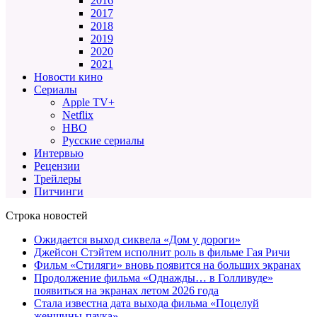
2016
2017
2018
2019
2020
2021
Новости кино
Сериалы
Apple TV+
Netflix
HBO
Русские сериалы
Интервью
Рецензии
Трейлеры
Питчинги
Строка новостей
Ожидается выход сиквела «Дом у дороги»
Джейсон Стэйтем исполнит роль в фильме Гая Ричи
Фильм «Стиляги» вновь появится на больших экранах
Продолжение фильма «Однажды… в Голливуде»
появиться на экранах летом 2026 года
Стала известна дата выхода фильма «Поцелуй
женщины-паука»