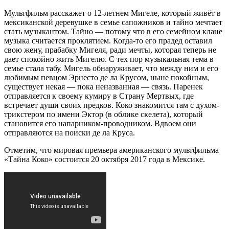
Мультфильм расскажет о 12-летнем Мигеле, который живёт в
мексиканской деревушке в семье сапожников и тайно мечтает
стать музыкантом. Тайно — потому что в его семейном клане
музыка считается проклятием. Когда-то его прадед оставил
свою жену, прабабку Мигеля, ради мечты, которая теперь не
дает спокойно жить Мигелю. С тех пор музыкальная тема в
семье стала табу. Мигель обнаруживает, что между ним и его
любимым певцом Эрнесто де ла Крусом, ныне покойным,
существует некая — пока неназванная — связь. Паренек
отправляется к своему кумиру в Страну Мертвых, где
встречает души своих предков. Коко знакомится там с духом-
трикстером по имени Эктор (в облике скелета), который
становится его напарником-проводником. Вдвоем они
отправляются на поиски де ла Круса.
Отметим, что мировая премьера американского мультфильма
«Тайна Коко» состоится 20 октября 2017 года в Мексике.