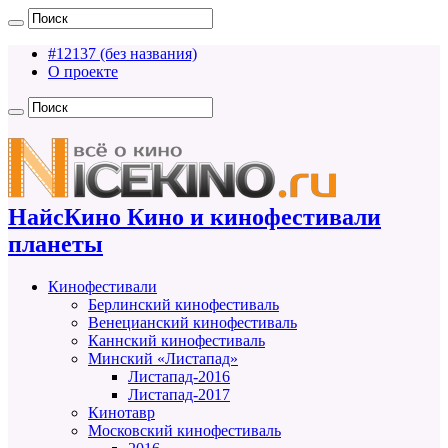
#12137 (без названия)
О проекте
НайсКино Кино и кинофестивали
планеты
Кинофестивали
Берлинский кинофестиваль
Венецианский кинофестиваль
Каннский кинофестиваль
Минский «Листапад»
Листапад-2016
Листапад-2017
Кинотавр
Московский кинофестиваль