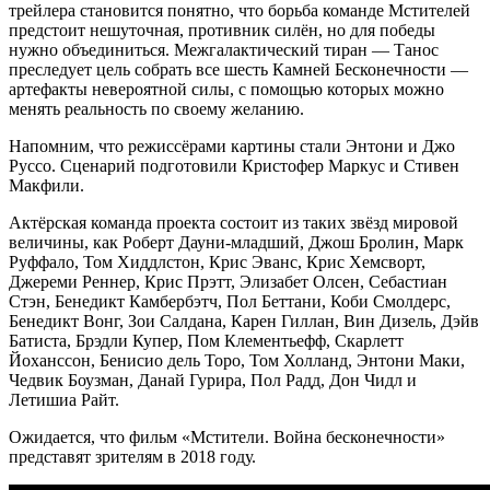
трейлера становится понятно, что борьба команде Мстителей
предстоит нешуточная, противник силён, но для победы
нужно объединиться. Межгалактический тиран — Танос
преследует цель собрать все шесть Камней Бесконечности —
артефакты невероятной силы, с помощью которых можно
менять реальность по своему желанию.
Напомним, что режиссёрами картины стали Энтони и Джо
Руссо. Сценарий подготовили Кристофер Маркус и Стивен
Макфили.
Актёрская команда проекта состоит из таких звёзд мировой
величины, как Роберт Дауни-младший, Джош Бролин, Марк
Руффало, Том Хиддлстон, Крис Эванс, Крис Хемсворт,
Джереми Реннер, Крис Прэтт, Элизабет Олсен, Себастиан
Стэн, Бенедикт Камбербэтч, Пол Беттани, Коби Смолдерс,
Бенедикт Вонг, Зои Салдана, Карен Гиллан, Вин Дизель, Дэйв
Батиста, Брэдли Купер, Пом Клементьефф, Скарлетт
Йоханссон, Бенисио дель Торо, Том Холланд, Энтони Маки,
Чедвик Боузман, Данай Гурира, Пол Радд, Дон Чидл и
Летишиа Райт.
Ожидается, что фильм «Мстители. Война бесконечности»
представят зрителям в 2018 году.