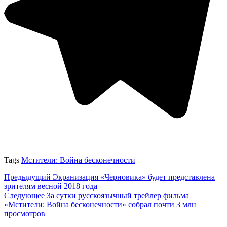
Tags
Мстители: Война бесконечности
Предыдущий
Экранизация «Черновика» будет представлена
зрителям весной 2018 года
Следующее
За сутки русскоязычный трейлер фильма
«Мстители: Война бесконечности» собрал почти 3 млн
просмотров