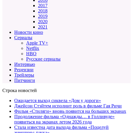
2016
2017
2018
2019
2020
2021
Новости кино
Сериалы
Apple TV+
Netflix
HBO
Русские сериалы
Интервью
Рецензии
Трейлеры
Питчинги
Строка новостей
Ожидается выход сиквела «Дом у дороги»
Джейсон Стэйтем исполнит роль в фильме Гая Ричи
Фильм «Стиляги» вновь появится на больших экранах
Продолжение фильма «Однажды… в Голливуде»
появиться на экранах летом 2026 года
Стала известна дата выхода фильма «Поцелуй
женщины-паука»