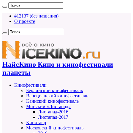
#12137 (без названия)
О проекте
НайсКино Кино и кинофестивали
планеты
Кинофестивали
Берлинский кинофестиваль
Венецианский кинофестиваль
Каннский кинофестиваль
Минский «Листапад»
Листапад-2016
Листапад-2017
Кинотавр
Московский кинофестиваль