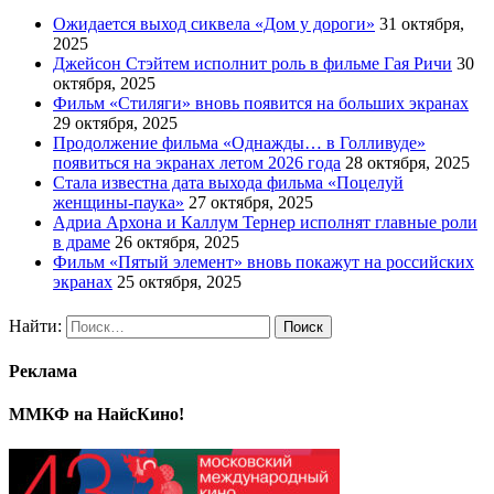
Ожидается выход сиквела «Дом у дороги»
31 октября,
2025
Джейсон Стэйтем исполнит роль в фильме Гая Ричи
30
октября, 2025
Фильм «Стиляги» вновь появится на больших экранах
29 октября, 2025
Продолжение фильма «Однажды… в Голливуде»
появиться на экранах летом 2026 года
28 октября, 2025
Стала известна дата выхода фильма «Поцелуй
женщины-паука»
27 октября, 2025
Адриа Архона и Каллум Тернер исполнят главные роли
в драме
26 октября, 2025
Фильм «Пятый элемент» вновь покажут на российских
экранах
25 октября, 2025
Найти:
Реклама
ММКФ на НайсКино!