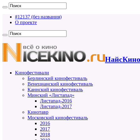
#12137 (без названия)
О проекте
НайсКино
Кинофестивали
Берлинский кинофестиваль
Венецианский кинофестиваль
Каннский кинофестиваль
Минский «Листапад»
Листапад-2016
Листапад-2017
Кинотавр
Московский кинофестиваль
2016
2017
2018