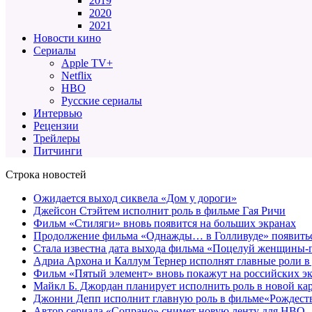
2019
2020
2021
Новости кино
Сериалы
Apple TV+
Netflix
HBO
Русские сериалы
Интервью
Рецензии
Трейлеры
Питчинги
Строка новостей
Ожидается выход сиквела «Дом у дороги»
Джейсон Стэйтем исполнит роль в фильме Гая Ричи
Фильм «Стиляги» вновь появится на больших экранах
Продолжение фильма «Однажды… в Голливуде» появиться
Стала известна дата выхода фильма «Поцелуй женщины-
Адриа Архона и Каллум Тернер исполнят главные роли в
Фильм «Пятый элемент» вновь покажут на российских э
Майкл Б. Джордан планирует исполнить роль в новой к
Джонни Депп исполнит главную роль в фильме«Рождеств
Автор сериала «Сопрано» снимет новую ленту для HBO