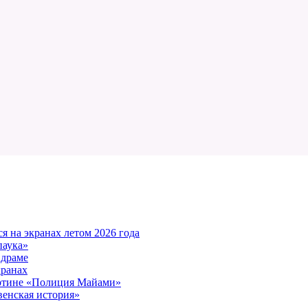
 на экранах летом 2026 года
паука»
 драме
кранах
артине «Полиция Майами»
енская история»