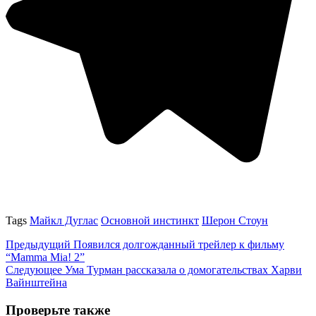
Tags
Майкл Дуглас
Основной инстинкт
Шерон Стоун
Предыдущий
Появился долгожданный трейлер к фильму
“Mamma Mia! 2”
Следующее
Ума Турман рассказала о домогательствах Харви
Вайнштейна
Проверьте также