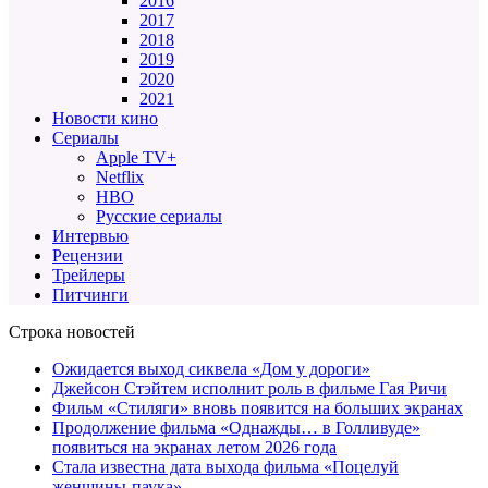
2016
2017
2018
2019
2020
2021
Новости кино
Сериалы
Apple TV+
Netflix
HBO
Русские сериалы
Интервью
Рецензии
Трейлеры
Питчинги
Строка новостей
Ожидается выход сиквела «Дом у дороги»
Джейсон Стэйтем исполнит роль в фильме Гая Ричи
Фильм «Стиляги» вновь появится на больших экранах
Продолжение фильма «Однажды… в Голливуде»
появиться на экранах летом 2026 года
Стала известна дата выхода фильма «Поцелуй
женщины-паука»