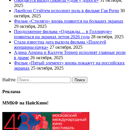
Ожидается выход сиквела «Дом у дороги»
31 октября,
2025
Джейсон Стэйтем исполнит роль в фильме Гая Ричи
30
октября, 2025
Фильм «Стиляги» вновь появится на больших экранах
29 октября, 2025
Продолжение фильма «Однажды… в Голливуде»
появиться на экранах летом 2026 года
28 октября, 2025
Стала известна дата выхода фильма «Поцелуй
женщины-паука»
27 октября, 2025
Адриа Архона и Каллум Тернер исполнят главные роли
в драме
26 октября, 2025
Фильм «Пятый элемент» вновь покажут на российских
экранах
25 октября, 2025
Найти:
Реклама
ММКФ на НайсКино!