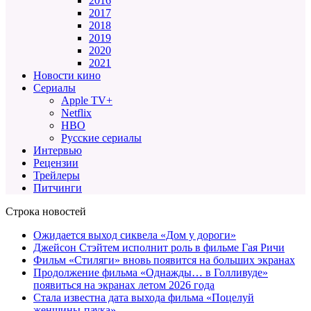
2016
2017
2018
2019
2020
2021
Новости кино
Сериалы
Apple TV+
Netflix
HBO
Русские сериалы
Интервью
Рецензии
Трейлеры
Питчинги
Строка новостей
Ожидается выход сиквела «Дом у дороги»
Джейсон Стэйтем исполнит роль в фильме Гая Ричи
Фильм «Стиляги» вновь появится на больших экранах
Продолжение фильма «Однажды… в Голливуде»
появиться на экранах летом 2026 года
Стала известна дата выхода фильма «Поцелуй
женщины-паука»