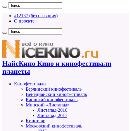
#12137 (без названия)
О проекте
НайсКино Кино и кинофестивали
планеты
Кинофестивали
Берлинский кинофестиваль
Венецианский кинофестиваль
Каннский кинофестиваль
Минский «Листапад»
Листапад-2016
Листапад-2017
Кинотавр
Московский кинофестиваль