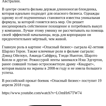
Австралии.
В центре сюжета фильма дерзкая длинноногая блондинка,
которая идеально подходит для опасного бизнеса. Однажды
одному из её подчиненных становится известна уникальная
формула, за которой гоняется весь мир. Он решает
инсценировать собственное похищение и потребовать выкуп
у компании. Лучше этому умнику не рассчитывать на помощь
своей эффектной начальницы, ведь для корпорации он
предпочтительнее мёртвый, чем живой.
Главную роль в картине «Опасный бизнес» сыграла 42-летняя
Шарлиз Терон. Также ключевые роли в фильме сыграли:
Дэвид Ойелоуо, Аманда Сайфред, Тэнди Ньютон, Шарлто
Копли и другие. Режиссурой ленты занимался Нэш Эдгертон,
ранее снявший только остросюжетную драму «Квадрат»,
которая вышла на экраны в 2008-м году и не имела большого
успеха.
В российский прокат боевик «Опасный бизнес» поступит 19
апреля 2018 года.
https://www.youtube.com/watch?v=LOmHr67TW74