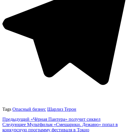
Tags
Опасный бизнес
Шарлиз Терон
Предыдущий
«Чёрная Пантера» получит сиквел
Следующее
Мультфильм «Смешарики. Дежавю» попал в
конкурсную программу фестиваля в Токио