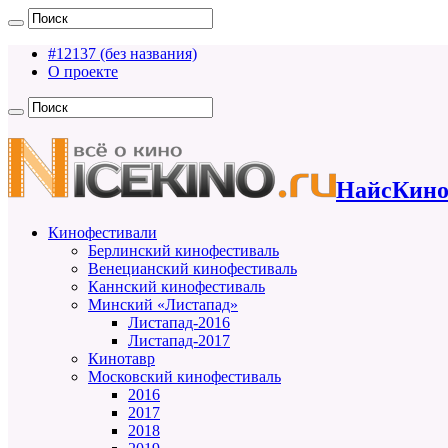
#12137 (без названия)
О проекте
НайсКино
Кинофестивали
Берлинский кинофестиваль
Венецианский кинофестиваль
Каннский кинофестиваль
Минский «Листапад»
Листапад-2016
Листапад-2017
Кинотавр
Московский кинофестиваль
2016
2017
2018