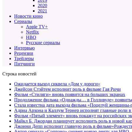
2019
2020
2021
Новости кино
Сериалы
Apple TV+
Netflix
HBO
Русские сериалы
Интервью
Рецензии
Трейлеры
Питчинги
Строка новостей
Ожидается выход сиквела «Дом у дороги»
Джейсон Стэйтем исполнит роль в фильме Гая Ричи
Фильм «Стиляги» вновь появится на больших экранах
Продолжение фильма «Однажды… в Голливуде» появиться
Стала известна дата выхода фильма «Поцелуй женщины-
Адриа Архона и Каллум Тернер исполнят главные роли в
Фильм «Пятый элемент» вновь покажут на российских э
Майкл Б. Джордан планирует исполнить роль в новой к
Джонни Депп исполнит главную роль в фильме«Рождеств
Автор сериала «Сопрано» снимет новую ленту для HBO