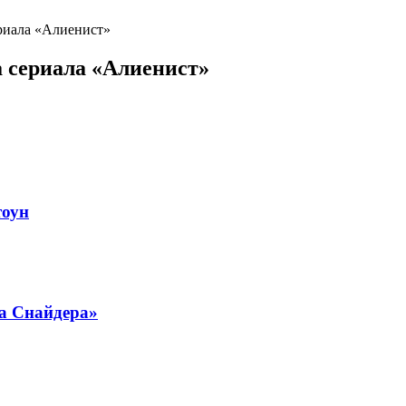
ериала «Алиенист»
а сериала «Алиенист»
тоун
ка Снайдера»