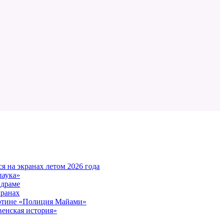
 на экранах летом 2026 года
паука»
 драме
кранах
артине «Полиция Майами»
енская история»