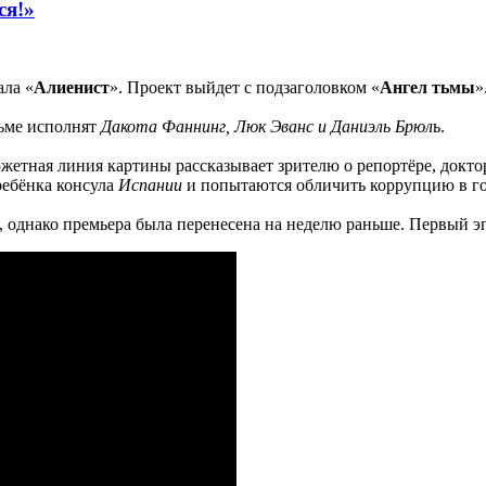
ся!»
ала «
Алиенист
». Проект выйдет с подзаголовком «
Ангел тьмы
»
льме исполнят
Дакота Фаннинг, Люк Эванс и Даниэль Брюл
ь.
жетная линия картины рассказывает зрителю о репортёре, докт
ребёнка консула
Испании
и попытаются обличить коррупцию в го
 однако премьера была перенесена на неделю раньше. Первый э