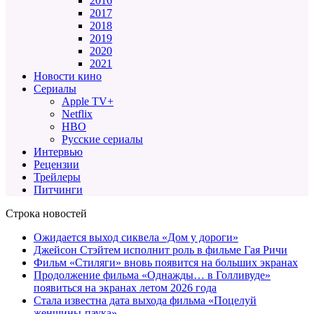
2016
2017
2018
2019
2020
2021
Новости кино
Сериалы
Apple TV+
Netflix
HBO
Русские сериалы
Интервью
Рецензии
Трейлеры
Питчинги
Строка новостей
Ожидается выход сиквела «Дом у дороги»
Джейсон Стэйтем исполнит роль в фильме Гая Ричи
Фильм «Стиляги» вновь появится на больших экранах
Продолжение фильма «Однажды… в Голливуде»
появиться на экранах летом 2026 года
Стала известна дата выхода фильма «Поцелуй
женщины-паука»