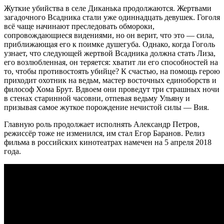
Жуткие убийства в селе Диканька продолжаются. Жертвами
загадочного Всадника стали уже одиннадцать девушек. Гоголя
всё чаще начинают преследовать обмороки,
сопровождающиеся видениями, но он верит, что это — сила,
приближающая его к поимке душегуба. Однако, когда Гоголь
узнает, что следующей жертвой Всадника должна стать Лиза,
его возлюбленная, он теряется: хватит ли его способностей на
то, чтобы противостоять убийце? К счастью, на помощь герою
приходит охотник на ведьм, мастер восточных единоборств и
философ Хома Брут. Вдвоем они проведут три страшных ночи
в стенах старинной часовни, отпевая ведьму Ульяну и
призывая самое жуткое порождение нечистой силы — Вия.
Главную роль продолжает исполнять Александр Петров,
режиссёр тоже не изменился, им стал Егор Баранов. Релиз
фильма в российских кинотеатрах намечен на 5 апреля 2018
года.