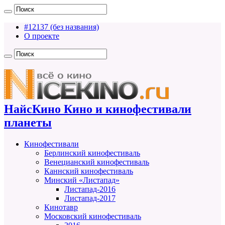
#12137 (без названия)
О проекте
НайсКино Кино и кинофестивали
планеты
Кинофестивали
Берлинский кинофестиваль
Венецианский кинофестиваль
Каннский кинофестиваль
Минский «Листапад»
Листапад-2016
Листапад-2017
Кинотавр
Московский кинофестиваль