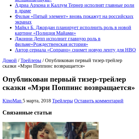
Адриа Архона и Каллум Тернер исполнят главные роли
в драме
Фильм «Пятый элемент» вновь покажут на российских
экранах
Майкл Б. Джордан планирует исполнить роль в новой
картине «Полиция Майами»
Джонни Депп исполнит главную роль в
фильме«Рождественская история»
Автор сериала «Сопрано» снимет новую ленту для HBO
Домой
/
Трейлеры
/
Опубликован первый тизер-трейлер
сказки «Мэри Поппинс возвращается»
Опубликован первый тизер-трейлер
сказки «Мэри Поппинс возвращается»
KinoMan
5 марта, 2018
Трейлеры
Оставить комментарий
Связанные статьи