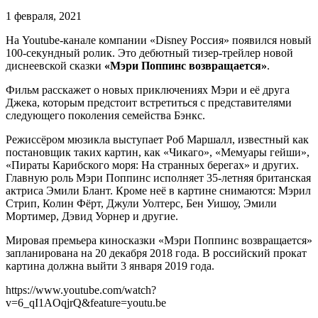
1 февраля, 2021
На Youtube-канале компании «Disney Россия» появился новый
100-секундный ролик. Это дебютный тизер-трейлер новой
диснеевской сказки
«Мэри Поппинс возвращается»
.
Фильм расскажет о новых приключениях Мэри и её друга
Джека, которым предстоит встретиться с представителями
следующего поколения семейства Бэнкс.
Режиссёром мюзикла выступает Роб Маршалл, известный как
постановщик таких картин, как «Чикаго», «Мемуары гейши»,
«Пираты Карибского моря: На странных берегах» и других.
Главную роль Мэри Поппинс исполняет 35-летняя британская
актриса Эмили Блант. Кроме неё в картине снимаются: Мэрил
Стрип, Колин Фёрт, Джули Уолтерс, Бен Уишоу, Эмили
Мортимер, Дэвид Уорнер и другие.
Мировая премьера киносказки «Мэри Поппинс возвращается»
запланирована на 20 декабря 2018 года. В российский прокат
картина должна выйти 3 января 2019 года.
https://www.youtube.com/watch?
v=6_qI1AOqjrQ&feature=youtu.be