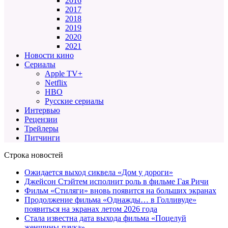
2016
2017
2018
2019
2020
2021
Новости кино
Сериалы
Apple TV+
Netflix
HBO
Русские сериалы
Интервью
Рецензии
Трейлеры
Питчинги
Строка новостей
Ожидается выход сиквела «Дом у дороги»
Джейсон Стэйтем исполнит роль в фильме Гая Ричи
Фильм «Стиляги» вновь появится на больших экранах
Продолжение фильма «Однажды… в Голливуде»
появиться на экранах летом 2026 года
Стала известна дата выхода фильма «Поцелуй
женщины-паука»