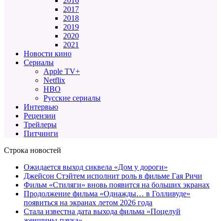
2016
2017
2018
2019
2020
2021
Новости кино
Сериалы
Apple TV+
Netflix
HBO
Русские сериалы
Интервью
Рецензии
Трейлеры
Питчинги
Строка новостей
Ожидается выход сиквела «Дом у дороги»
Джейсон Стэйтем исполнит роль в фильме Гая Ричи
Фильм «Стиляги» вновь появится на больших экранах
Продолжение фильма «Однажды… в Голливуде»
появиться на экранах летом 2026 года
Стала известна дата выхода фильма «Поцелуй
женщины-паука»