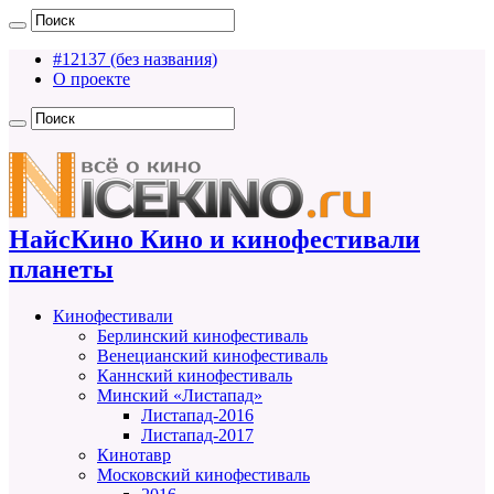
#12137 (без названия)
О проекте
НайсКино Кино и кинофестивали
планеты
Кинофестивали
Берлинский кинофестиваль
Венецианский кинофестиваль
Каннский кинофестиваль
Минский «Листапад»
Листапад-2016
Листапад-2017
Кинотавр
Московский кинофестиваль