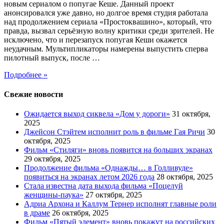
новым сериалом о попугае Кеше. Данный проект
анонсировался уже давно, но долгое время студия работала
над продолжением сериала «Простоквашино», который, что
правда, вызвал серьёзную волну критики среди зрителей. Не
исключено, что и перезапуск попугая Кеши окажется
неудачным. Мультипликаторы намерены выпустить сперва
пилотный выпуск, после …
Подробнее »
Свежие новости
Ожидается выход сиквела «Дом у дороги»
31 октября,
2025
Джейсон Стэйтем исполнит роль в фильме Гая Ричи
30
октября, 2025
Фильм «Стиляги» вновь появится на больших экранах
29 октября, 2025
Продолжение фильма «Однажды… в Голливуде»
появиться на экранах летом 2026 года
28 октября, 2025
Стала известна дата выхода фильма «Поцелуй
женщины-паука»
27 октября, 2025
Адриа Архона и Каллум Тернер исполнят главные роли
в драме
26 октября, 2025
Фильм «Пятый элемент» вновь покажут на российских