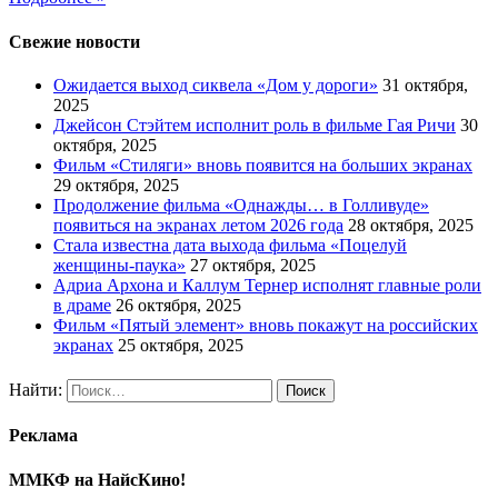
Свежие новости
Ожидается выход сиквела «Дом у дороги»
31 октября,
2025
Джейсон Стэйтем исполнит роль в фильме Гая Ричи
30
октября, 2025
Фильм «Стиляги» вновь появится на больших экранах
29 октября, 2025
Продолжение фильма «Однажды… в Голливуде»
появиться на экранах летом 2026 года
28 октября, 2025
Стала известна дата выхода фильма «Поцелуй
женщины-паука»
27 октября, 2025
Адриа Архона и Каллум Тернер исполнят главные роли
в драме
26 октября, 2025
Фильм «Пятый элемент» вновь покажут на российских
экранах
25 октября, 2025
Найти:
Реклама
ММКФ на НайсКино!