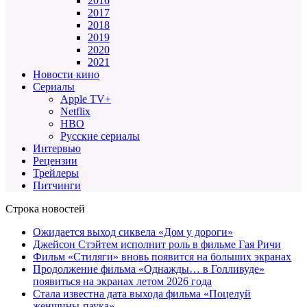
2016
2017
2018
2019
2020
2021
Новости кино
Сериалы
Apple TV+
Netflix
HBO
Русские сериалы
Интервью
Рецензии
Трейлеры
Питчинги
Строка новостей
Ожидается выход сиквела «Дом у дороги»
Джейсон Стэйтем исполнит роль в фильме Гая Ричи
Фильм «Стиляги» вновь появится на больших экранах
Продолжение фильма «Однажды… в Голливуде»
появиться на экранах летом 2026 года
Стала известна дата выхода фильма «Поцелуй
женщины-паука»