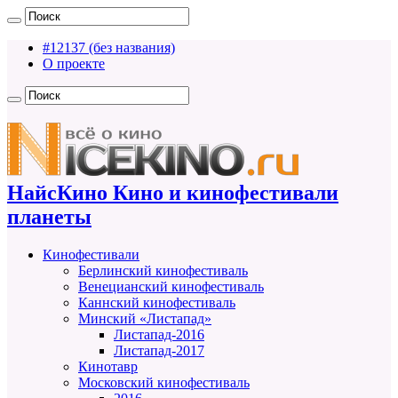
#12137 (без названия)
О проекте
НайсКино Кино и кинофестивали
планеты
Кинофестивали
Берлинский кинофестиваль
Венецианский кинофестиваль
Каннский кинофестиваль
Минский «Листапад»
Листапад-2016
Листапад-2017
Кинотавр
Московский кинофестиваль