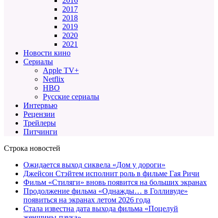
2016
2017
2018
2019
2020
2021
Новости кино
Сериалы
Apple TV+
Netflix
HBO
Русские сериалы
Интервью
Рецензии
Трейлеры
Питчинги
Строка новостей
Ожидается выход сиквела «Дом у дороги»
Джейсон Стэйтем исполнит роль в фильме Гая Ричи
Фильм «Стиляги» вновь появится на больших экранах
Продолжение фильма «Однажды… в Голливуде»
появиться на экранах летом 2026 года
Стала известна дата выхода фильма «Поцелуй
женщины-паука»