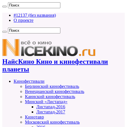
#12137 (без названия)
О проекте
НайсКино Кино и кинофестивали
планеты
Кинофестивали
Берлинский кинофестиваль
Венецианский кинофестиваль
Каннский кинофестиваль
Минский «Листапад»
Листапад-2016
Листапад-2017
Кинотавр
Московский кинофестиваль