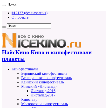
#12137 (без названия)
О проекте
НайсКино Кино и кинофестивали
планеты
Кинофестивали
Берлинский кинофестиваль
Венецианский кинофестиваль
Каннский кинофестиваль
Минский «Листапад»
Листапад-2016
Листапад-2017
Кинотавр
Московский кинофестиваль