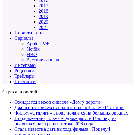
2016
2017
2018
2019
2020
2021
Новости кино
Сериалы
Apple TV+
Netflix
HBO
Русские сериалы
Интервью
Рецензии
Трейлеры
Питчинги
Строка новостей
Ожидается выход сиквела «Дом у дороги»
Джейсон Стэйтем исполнит роль в фильме Гая Ричи
Фильм «Стиляги» вновь появится на больших экранах
Продолжение фильма «Однажды… в Голливуде»
появиться на экранах летом 2026 года
Стала известна дата выхода фильма «Поцелуй
женщины-паука»