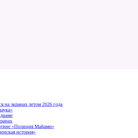
 на экранах летом 2026 года
паука»
 драме
кранах
артине «Полиция Майами»
енская история»