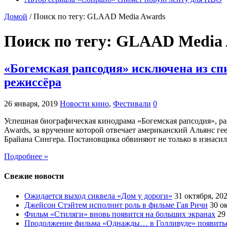
Домой
/
Поиск по тегу: GLAAD Media Awards
Поиск по тегу:
GLAAD Media 
«Богемская рапсодия» исключена из сп
режиссёра
26 января, 2019
Новости кино
,
Фестивали
0
Успешная биографическая кинодрама «Богемская рапсодия», 
Awards, за вручение которой отвечает американский Альянс ге
Брайана Сингера. Постановщика обвиняют не только в изнаси
Подробнее »
Свежие новости
Ожидается выход сиквела «Дом у дороги»
31 октября, 20
Джейсон Стэйтем исполнит роль в фильме Гая Ричи
30 о
Фильм «Стиляги» вновь появится на больших экранах
29
Продолжение фильма «Однажды… в Голливуде» появиться