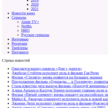
2019
2020
2021
Новости кино
Сериалы
Apple TV+
Netflix
HBO
Русские сериалы
Интервью
Рецензии
Трейлеры
Питчинги
Строка новостей
Ожидается выход сиквела «Дом у дороги»
Джейсон Стэйтем исполнит роль в фильме Гая Ричи
Фильм «Стиляги» вновь появится на больших экранах
Продолжение фильма «Однажды… в Голливуде» появиться
Стала известна дата выхода фильма «Поцелуй женщины-
Адриа Архона и Каллум Тернер исполнят главные роли в
Фильм «Пятый элемент» вновь покажут на российских э
Майкл Б. Джордан планирует исполнить роль в новой к
Джонни Депп исполнит главную роль в фильме«Рождеств
Автор сериала «Сопрано» снимет новую ленту для HBO