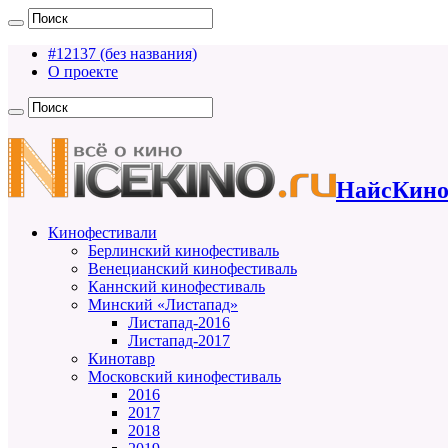
#12137 (без названия)
О проекте
НайсКино
Кинофестивали
Берлинский кинофестиваль
Венецианский кинофестиваль
Каннский кинофестиваль
Минский «Листапад»
Листапад-2016
Листапад-2017
Кинотавр
Московский кинофестиваль
2016
2017
2018