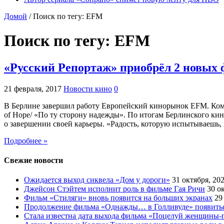
Домой
/
Поиск по тегу: EFM
Поиск по тегу:
EFM
«Русский Репортаж» приобрёл 2 новых
21 февраля, 2017
Новости кино
0
В Берлине завершил работу Европейский кинорынок EFM. Компа
of Hope/ «По ту сторону надежды». По итогам Берлинского ки
о завершении своей карьеры. «Радость, которую испытываешь,
Подробнее »
Свежие новости
Ожидается выход сиквела «Дом у дороги»
31 октября, 20
Джейсон Стэйтем исполнит роль в фильме Гая Ричи
30 о
Фильм «Стиляги» вновь появится на больших экранах
29
Продолжение фильма «Однажды… в Голливуде» появиться
Стала известна дата выхода фильма «Поцелуй женщины-