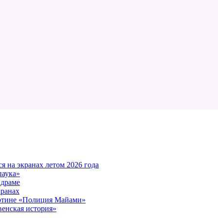
 на экранах летом 2026 года
паука»
 драме
кранах
артине «Полиция Майами»
енская история»