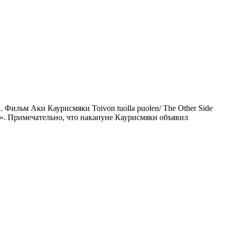
льм Аки Каурисмяки Toivon tuolla puolen/ The Other Side
». Примечательно, что накануне Каурисмяки объявил