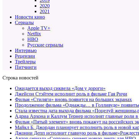
2019
2020
2021
Новости кино
Сериалы
Apple TV+
Netflix
HBO
Русские сериалы
Интервью
Рецензии
Трейлеры
Питчинги
Строка новостей
Ожидается выход сиквела «Дом у дороги»
Джейсон Стэйтем исполнит роль в фильме Гая Ричи
Фильм «Стиляги» вновь появится на больших экранах
Продолжение фильма «Однажды… в Голливуде» появиться
Стала известна дата выхода фильма «Поцелуй женщины-
Адриа Архона и Каллум Тернер исполнят главные роли в
Фильм «Пятый элемент» вновь покажут на российских э
Майкл Б. Джордан планирует исполнить роль в новой к
Джонни Депп исполнит главную роль в фильме«Рождеств
Автор сериала «Сопрано» снимет новую ленту для HBO