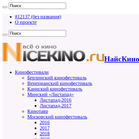
#12137 (без названия)
О проекте
НайсКино
Кинофестивали
Берлинский кинофестиваль
Венецианский кинофестиваль
Каннский кинофестиваль
Минский «Листапад»
Листапад-2016
Листапад-2017
Кинотавр
Московский кинофестиваль
2016
2017
2018