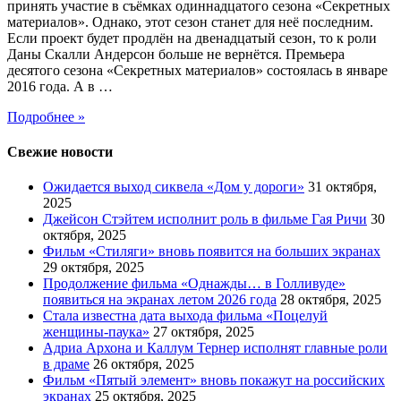
принять участие в съёмках одиннадцатого сезона «Секретных
материалов». Однако, этот сезон станет для неё последним.
Если проект будет продлён на двенадцатый сезон, то к роли
Даны Скалли Андерсон больше не вернётся. Премьера
десятого сезона «Секретных материалов» состоялась в январе
2016 года. А в …
Подробнее »
Свежие новости
Ожидается выход сиквела «Дом у дороги»
31 октября,
2025
Джейсон Стэйтем исполнит роль в фильме Гая Ричи
30
октября, 2025
Фильм «Стиляги» вновь появится на больших экранах
29 октября, 2025
Продолжение фильма «Однажды… в Голливуде»
появиться на экранах летом 2026 года
28 октября, 2025
Стала известна дата выхода фильма «Поцелуй
женщины-паука»
27 октября, 2025
Адриа Архона и Каллум Тернер исполнят главные роли
в драме
26 октября, 2025
Фильм «Пятый элемент» вновь покажут на российских
экранах
25 октября, 2025