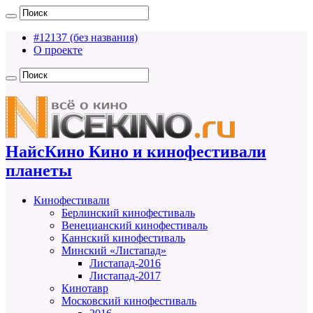
#12137 (без названия)
О проекте
НайсКино Кино и кинофестивали
планеты
Кинофестивали
Берлинский кинофестиваль
Венецианский кинофестиваль
Каннский кинофестиваль
Минский «Листапад»
Листапад-2016
Листапад-2017
Кинотавр
Московский кинофестиваль