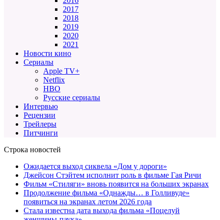
2016
2017
2018
2019
2020
2021
Новости кино
Сериалы
Apple TV+
Netflix
HBO
Русские сериалы
Интервью
Рецензии
Трейлеры
Питчинги
Строка новостей
Ожидается выход сиквела «Дом у дороги»
Джейсон Стэйтем исполнит роль в фильме Гая Ричи
Фильм «Стиляги» вновь появится на больших экранах
Продолжение фильма «Однажды… в Голливуде»
появиться на экранах летом 2026 года
Стала известна дата выхода фильма «Поцелуй
женщины-паука»