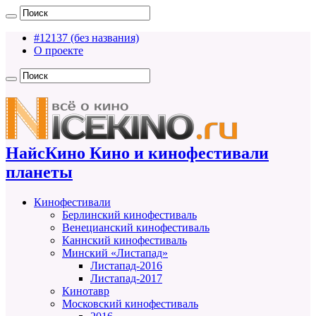
#12137 (без названия)
О проекте
НайсКино Кино и кинофестивали
планеты
Кинофестивали
Берлинский кинофестиваль
Венецианский кинофестиваль
Каннский кинофестиваль
Минский «Листапад»
Листапад-2016
Листапад-2017
Кинотавр
Московский кинофестиваль