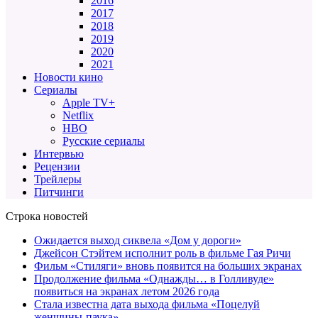
2016
2017
2018
2019
2020
2021
Новости кино
Сериалы
Apple TV+
Netflix
HBO
Русские сериалы
Интервью
Рецензии
Трейлеры
Питчинги
Строка новостей
Ожидается выход сиквела «Дом у дороги»
Джейсон Стэйтем исполнит роль в фильме Гая Ричи
Фильм «Стиляги» вновь появится на больших экранах
Продолжение фильма «Однажды… в Голливуде»
появиться на экранах летом 2026 года
Стала известна дата выхода фильма «Поцелуй
женщины-паука»