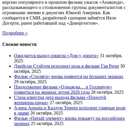
версию популярного в прошлом фильма ужасов «Анаконда»,
рассказывающего о столкновении группы документалистов с
огромными змеями в джунглях Южной Америки. Как
сообщается в СМИ, разработкой сценария займётся Ивэн
Догерти, ранее работавший над «Дивергентом».
Подробнее »
Свежие новости
Ожидается выход сиквела «Дом у дороги»
31 октября,
2025
Джейсон Стэйтем исполнит роль в фильме Гая Ричи
30
октября, 2025
Фильм «Стиляги» вновь появится на больших экранах
29 октября, 2025
Продолжение фильма «Однажды… в Голливуде»
появиться на экранах летом 2026 года
28 октября, 2025
Стала известна дата выхода фильма «Поцелуй
женщины-паука»
27 октября, 2025
Адриа Архона и Каллум Тернер исполнят главные роли
в драме
26 октября, 2025
Фильм «Пятый элемент» вновь покажут на российских
экранах
25 октября, 2025