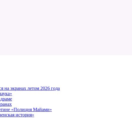
 на экранах летом 2026 года
паука»
 драме
кранах
артине «Полиция Майами»
енская история»