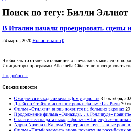
Поиск по тегу:
Билли Эллиот
В Италии начали проецировать сцены и
24 марта, 2020
Новости кино
0
Чтобы как-то отвлечь итальянцев от печальных мыслей от ко
Инициаторы программы Alice nella Citta стали проецировать сц
Подробнее »
Свежие новости
Ожидается выход сиквела «Дом у дороги»
31 октября, 20
Джейсон Стэйтем исполнит роль в фильме Гая Ричи
30 о
Фильм «Стиляги» вновь появится на больших экранах
29
Продолжение фильма «Однажды… в Голливуде» появиться
Стала известна дата выхода фильма «Поцелуй женщины-
Адриа Архона и Каллум Тернер исполнят главные роли в
Фильм «Пятый элемент» вновь покажут на российских э