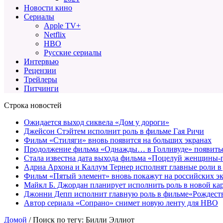
Новости кино
Сериалы
Apple TV+
Netflix
HBO
Русские сериалы
Интервью
Рецензии
Трейлеры
Питчинги
Строка новостей
Ожидается выход сиквела «Дом у дороги»
Джейсон Стэйтем исполнит роль в фильме Гая Ричи
Фильм «Стиляги» вновь появится на больших экранах
Продолжение фильма «Однажды… в Голливуде» появиться
Стала известна дата выхода фильма «Поцелуй женщины-
Адриа Архона и Каллум Тернер исполнят главные роли в
Фильм «Пятый элемент» вновь покажут на российских э
Майкл Б. Джордан планирует исполнить роль в новой к
Джонни Депп исполнит главную роль в фильме«Рождеств
Автор сериала «Сопрано» снимет новую ленту для HBO
Домой
/
Поиск по тегу: Билли Эллиот