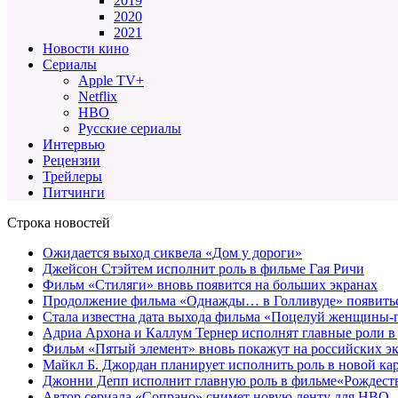
2019
2020
2021
Новости кино
Сериалы
Apple TV+
Netflix
HBO
Русские сериалы
Интервью
Рецензии
Трейлеры
Питчинги
Строка новостей
Ожидается выход сиквела «Дом у дороги»
Джейсон Стэйтем исполнит роль в фильме Гая Ричи
Фильм «Стиляги» вновь появится на больших экранах
Продолжение фильма «Однажды… в Голливуде» появиться
Стала известна дата выхода фильма «Поцелуй женщины-
Адриа Архона и Каллум Тернер исполнят главные роли в
Фильм «Пятый элемент» вновь покажут на российских э
Майкл Б. Джордан планирует исполнить роль в новой к
Джонни Депп исполнит главную роль в фильме«Рождеств
Автор сериала «Сопрано» снимет новую ленту для HBO