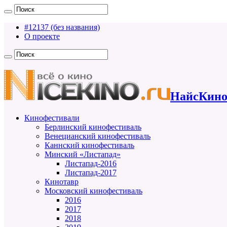
#12137 (без названия)
О проекте
НайсКино
Кинофестивали
Берлинский кинофестиваль
Венецианский кинофестиваль
Каннский кинофестиваль
Минский «Листапад»
Листапад-2016
Листапад-2017
Кинотавр
Московский кинофестиваль
2016
2017
2018