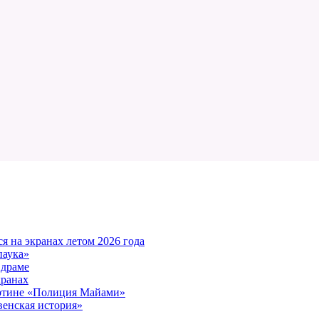
 на экранах летом 2026 года
паука»
 драме
кранах
артине «Полиция Майами»
енская история»