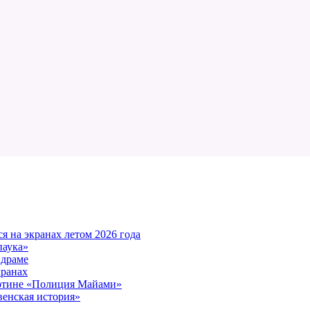
 на экранах летом 2026 года
паука»
 драме
кранах
артине «Полиция Майами»
енская история»