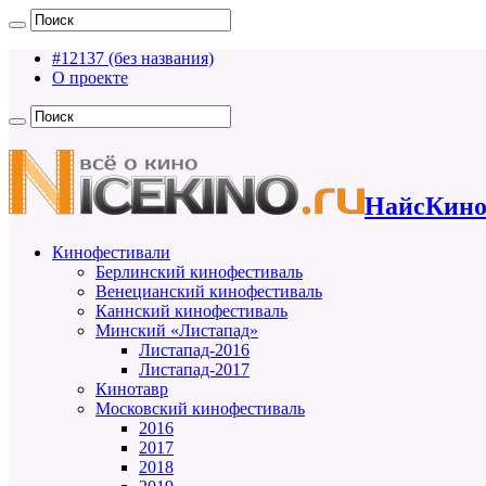
#12137 (без названия)
О проекте
НайсКино
Кинофестивали
Берлинский кинофестиваль
Венецианский кинофестиваль
Каннский кинофестиваль
Минский «Листапад»
Листапад-2016
Листапад-2017
Кинотавр
Московский кинофестиваль
2016
2017
2018