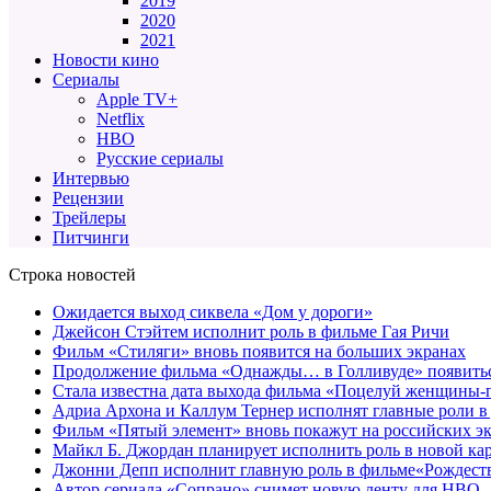
2019
2020
2021
Новости кино
Сериалы
Apple TV+
Netflix
HBO
Русские сериалы
Интервью
Рецензии
Трейлеры
Питчинги
Строка новостей
Ожидается выход сиквела «Дом у дороги»
Джейсон Стэйтем исполнит роль в фильме Гая Ричи
Фильм «Стиляги» вновь появится на больших экранах
Продолжение фильма «Однажды… в Голливуде» появиться
Стала известна дата выхода фильма «Поцелуй женщины-
Адриа Архона и Каллум Тернер исполнят главные роли в
Фильм «Пятый элемент» вновь покажут на российских э
Майкл Б. Джордан планирует исполнить роль в новой к
Джонни Депп исполнит главную роль в фильме«Рождеств
Автор сериала «Сопрано» снимет новую ленту для HBO