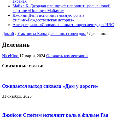
экранах
Майкл Б. Джордан планирует исполнить роль в новой
картине «Полиция Майами»
Джонни Депп исполнит главную роль в
фильме«Рождественская история»
Автор сериала «Сопрано» снимет новую ленту для HBO
Домой
/
У актрисы Кары Делевинь сгорел дом
/
Делевинь
Делевинь
NiceKino
17 марта, 2024
Оставить комментарий
Связанные статьи
Ожидается выход сиквела «Дом у дороги»
31 октября, 2025
Джейсон Стэйтем исполнит роль в фильме Гая