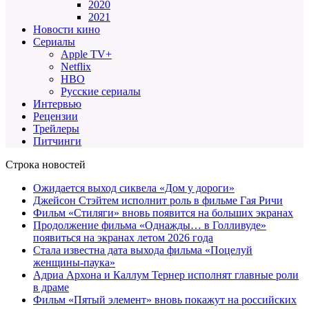
2020
2021
Новости кино
Сериалы
Apple TV+
Netflix
HBO
Русские сериалы
Интервью
Рецензии
Трейлеры
Питчинги
Строка новостей
Ожидается выход сиквела «Дом у дороги»
Джейсон Стэйтем исполнит роль в фильме Гая Ричи
Фильм «Стиляги» вновь появится на больших экранах
Продолжение фильма «Однажды… в Голливуде»
появиться на экранах летом 2026 года
Стала известна дата выхода фильма «Поцелуй
женщины-паука»
Адриа Архона и Каллум Тернер исполнят главные роли
в драме
Фильм «Пятый элемент» вновь покажут на российских