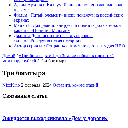
Адриа Архона и Каллум Тернер исполнят главные роли
в драме
Фильм «Пятый элемент» вновь покажут на российских
экранах
Майкл Б. Джордан планирует исполнить роль в новой
картине «Полиция Майами»
Джонни Депп исполнит главную роль в
фильме«Рождественская история»
Автор сериала «Сопрано» снимет новую ленту для HBO
Домой
/
«Три богатыря и Пуп Земли» собрал в прокате 1
миллиард рублей
/
Три богатыря
Три богатыря
NiceKino
2 февраля, 2024
Оставить комментарий
Связанные статьи
Ожидается выход сиквела «Дом у дороги»