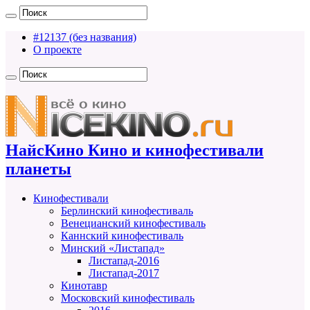
#12137 (без названия)
О проекте
НайсКино Кино и кинофестивали
планеты
Кинофестивали
Берлинский кинофестиваль
Венецианский кинофестиваль
Каннский кинофестиваль
Минский «Листапад»
Листапад-2016
Листапад-2017
Кинотавр
Московский кинофестиваль