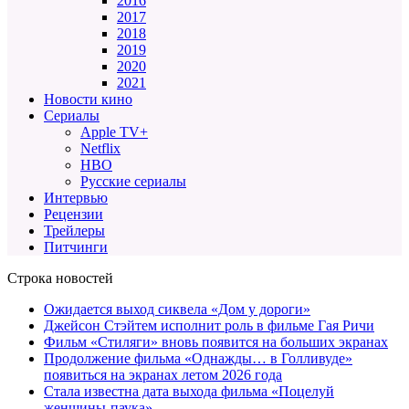
2016
2017
2018
2019
2020
2021
Новости кино
Сериалы
Apple TV+
Netflix
HBO
Русские сериалы
Интервью
Рецензии
Трейлеры
Питчинги
Строка новостей
Ожидается выход сиквела «Дом у дороги»
Джейсон Стэйтем исполнит роль в фильме Гая Ричи
Фильм «Стиляги» вновь появится на больших экранах
Продолжение фильма «Однажды… в Голливуде»
появиться на экранах летом 2026 года
Стала известна дата выхода фильма «Поцелуй
женщины-паука»