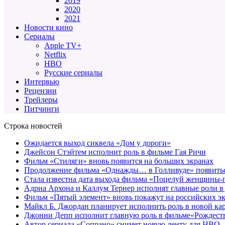
2019
2020
2021
Новости кино
Сериалы
Apple TV+
Netflix
HBO
Русские сериалы
Интервью
Рецензии
Трейлеры
Питчинги
Строка новостей
Ожидается выход сиквела «Дом у дороги»
Джейсон Стэйтем исполнит роль в фильме Гая Ричи
Фильм «Стиляги» вновь появится на больших экранах
Продолжение фильма «Однажды… в Голливуде» появиться
Стала известна дата выхода фильма «Поцелуй женщины-
Адриа Архона и Каллум Тернер исполнят главные роли в
Фильм «Пятый элемент» вновь покажут на российских э
Майкл Б. Джордан планирует исполнить роль в новой к
Джонни Депп исполнит главную роль в фильме«Рождеств
Автор сериала «Сопрано» снимет новую ленту для HBO