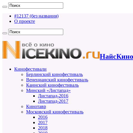
#12137 (без названия)
О проекте
НайсКино
Кинофестивали
Берлинский кинофестиваль
Венецианский кинофестиваль
Каннский кинофестиваль
Минский «Листапад»
Листапад-2016
Листапад-2017
Кинотавр
Московский кинофестиваль
2016
2017
2018