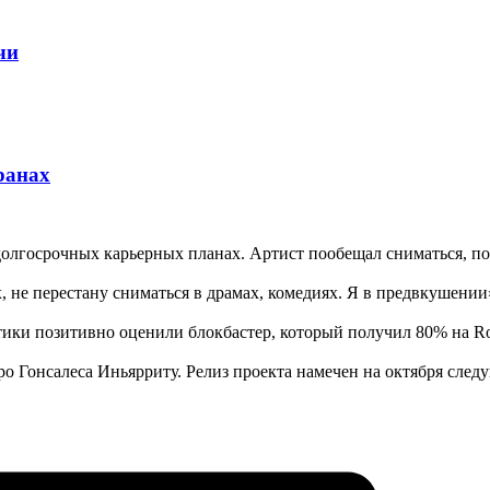
чи
ранах
лгосрочных карьерных планах. Артист пообещал сниматься, пока
х, не перестану сниматься в драмах, комедиях. Я в предвкушени
итики позитивно оценили блокбастер, который получил 80% на Ro
о Гонсалеса Иньярриту. Релиз проекта намечен на октября след