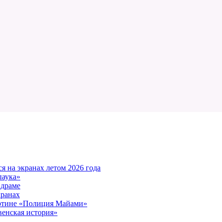
 на экранах летом 2026 года
паука»
 драме
кранах
артине «Полиция Майами»
енская история»