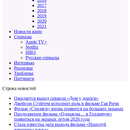
2016
2017
2018
2019
2020
2021
Новости кино
Сериалы
Apple TV+
Netflix
HBO
Русские сериалы
Интервью
Рецензии
Трейлеры
Питчинги
Строка новостей
Ожидается выход сиквела «Дом у дороги»
Джейсон Стэйтем исполнит роль в фильме Гая Ричи
Фильм «Стиляги» вновь появится на больших экранах
Продолжение фильма «Однажды… в Голливуде»
появиться на экранах летом 2026 года
Стала известна дата выхода фильма «Поцелуй
женщины-паука»