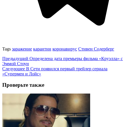
Tags
заражение
карантин
коронавирус
Стивен Содерберг
Предыдущий
Определена дата премьеры фильма «Круэлла» с
Эммой Стоун
Следующее
В Сети появился первый трейлер сериала
«Супермен и Лойс»
Проверьте также