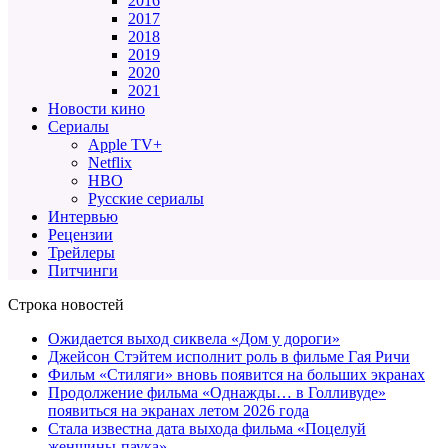
2016
2017
2018
2019
2020
2021
Новости кино
Сериалы
Apple TV+
Netflix
HBO
Русские сериалы
Интервью
Рецензии
Трейлеры
Питчинги
Строка новостей
Ожидается выход сиквела «Дом у дороги»
Джейсон Стэйтем исполнит роль в фильме Гая Ричи
Фильм «Стиляги» вновь появится на больших экранах
Продолжение фильма «Однажды… в Голливуде»
появиться на экранах летом 2026 года
Стала известна дата выхода фильма «Поцелуй
женщины-паука»