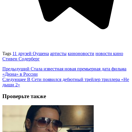
Tags
11 друзей Оушена
артисты
киноновости
новости кино
Стивен Содерберг
Предыдущий
Стала известная новая премьерная дата фильма
«Дюна» в России
Следующее
В Сети появился дебютный трейлер триллера «Не
дыши 2»
Проверьте также