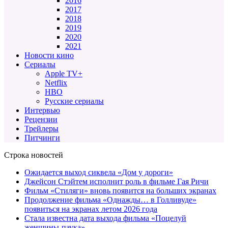
2016
2017
2018
2019
2020
2021
Новости кино
Сериалы
Apple TV+
Netflix
HBO
Русские сериалы
Интервью
Рецензии
Трейлеры
Питчинги
Строка новостей
Ожидается выход сиквела «Дом у дороги»
Джейсон Стэйтем исполнит роль в фильме Гая Ричи
Фильм «Стиляги» вновь появится на больших экранах
Продолжение фильма «Однажды… в Голливуде»
появиться на экранах летом 2026 года
Стала известна дата выхода фильма «Поцелуй
женщины-паука»