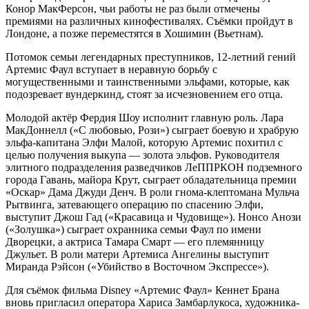
Конор МакФерсон, чьи работы не раз были отмечены
премиями на различных кинофестивалях. Съёмки пройдут в
Лондоне, а позже переместятся в Хошимин (Вьетнам).
Потомок семьи легендарных преступников, 12-летний гений
Артемис Фаул вступает в неравную борьбу с
могущественными и таинственными эльфами, которые, как
подозревает вундеркинд, стоят за исчезновением его отца.
Молодой актёр Фердия Шоу исполнит главную роль. Лара
МакДоннелл («С любовью, Рози») сыграет боевую и храбрую
эльфа-капитана Элфи Малой, которую Артемис похитил с
целью получения выкупа — золота эльфов. Руководителя
элитного подразделения разведчиков ЛеППРКОН подземного
города Гавань, майора Крут, сыграет обладательница премии
«Оскар» Дама Джуди Денч. В роли гнома-клептомана Мульча
Рытвинга, затевающего операцию по спасению Элфи,
выступит Джош Гад («Красавица и Чудовище»). Нонсо Анози
(«Золушка») сыграет охранника семьи Фаул по имени
Дворецки, а актриса Тамара Смарт — его племянницу
Джульет. В роли матери Артемиса Ангелины выступит
Миранда Рэйсон («Убийство в Восточном Экспрессе»).
Для съёмок фильма Disney «Артемис Фаул» Кеннет Брана
вновь пригласил оператора Хариса Замбарлукоса, художника-