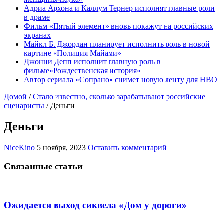
Адриа Архона и Каллум Тернер исполнят главные роли
в драме
Фильм «Пятый элемент» вновь покажут на российских
экранах
Майкл Б. Джордан планирует исполнить роль в новой
картине «Полиция Майами»
Джонни Депп исполнит главную роль в
фильме«Рождественская история»
Автор сериала «Сопрано» снимет новую ленту для HBO
Домой
/
Стало известно, сколько зарабатывают российские
сценаристы
/
Деньги
Деньги
NiceKino
5 ноября, 2023
Оставить комментарий
Связанные статьи
Ожидается выход сиквела «Дом у дороги»