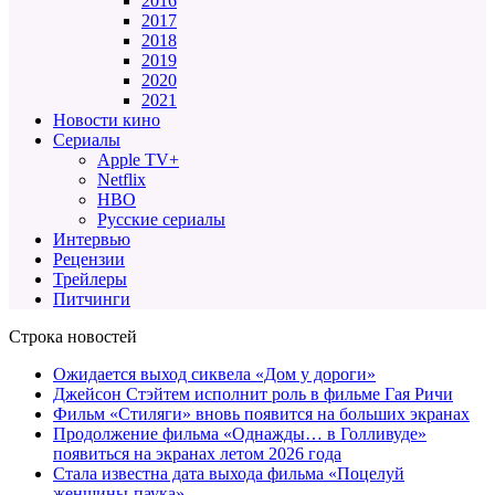
2016
2017
2018
2019
2020
2021
Новости кино
Сериалы
Apple TV+
Netflix
HBO
Русские сериалы
Интервью
Рецензии
Трейлеры
Питчинги
Строка новостей
Ожидается выход сиквела «Дом у дороги»
Джейсон Стэйтем исполнит роль в фильме Гая Ричи
Фильм «Стиляги» вновь появится на больших экранах
Продолжение фильма «Однажды… в Голливуде»
появиться на экранах летом 2026 года
Стала известна дата выхода фильма «Поцелуй
женщины-паука»