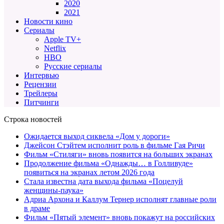
2020
2021
Новости кино
Сериалы
Apple TV+
Netflix
HBO
Русские сериалы
Интервью
Рецензии
Трейлеры
Питчинги
Строка новостей
Ожидается выход сиквела «Дом у дороги»
Джейсон Стэйтем исполнит роль в фильме Гая Ричи
Фильм «Стиляги» вновь появится на больших экранах
Продолжение фильма «Однажды… в Голливуде»
появиться на экранах летом 2026 года
Стала известна дата выхода фильма «Поцелуй
женщины-паука»
Адриа Архона и Каллум Тернер исполнят главные роли
в драме
Фильм «Пятый элемент» вновь покажут на российских