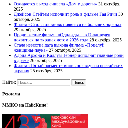
Ожидается выход сиквела «Дом у дороги»
31 октября,
2025
Джейсон Стэйтем исполнит роль в фильме Гая Ричи
30
октября, 2025
Фильм «Стиляги» вновь появится на больших экранах
29 октября, 2025
Продолжение фильма «Однажды… в Голливуде»
появиться на экранах летом 2026 года
28 октября, 2025
Стала известна дата выхода фильма «Поцелуй
женщины-паука»
27 октября, 2025
Адриа Архона и Каллум Тернер исполнят главные роли
в драме
26 октября, 2025
Фильм «Пятый элемент» вновь покажут на российских
экранах
25 октября, 2025
Найти:
Реклама
ММКФ на НайсКино!