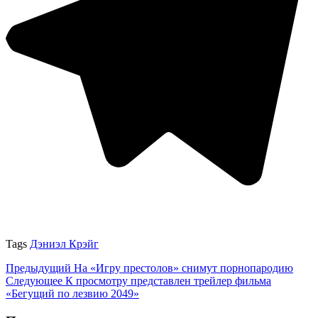
Tags
Дэниэл Крэйг
Предыдущий
На «Игру престолов» снимут порнопародию
Следующее
К просмотру представлен трейлер фильма
«Бегущий по лезвию 2049»