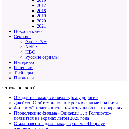
2016
2017
2018
2019
2020
2021
Новости кино
Сериалы
Apple TV+
Netflix
HBO
Русские сериалы
Интервью
Рецензии
Трейлеры
Питчинги
Строка новостей
Ожидается выход сиквела «Дом у дороги»
Джейсон Стэйтем исполнит роль в фильме Гая Ричи
Фильм «Стиляги» вновь появится на больших экранах
Продолжение фильма «Однажды… в Голливуде»
появиться на экранах летом 2026 года
Стала известна дата выхода фильма «Поцелуй
женщины-паука»