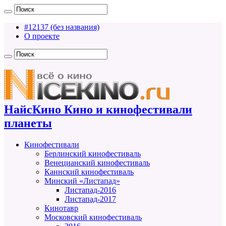
#12137 (без названия)
О проекте
НайсКино Кино и кинофестивали
планеты
Кинофестивали
Берлинский кинофестиваль
Венецианский кинофестиваль
Каннский кинофестиваль
Минский «Листапад»
Листапад-2016
Листапад-2017
Кинотавр
Московский кинофестиваль