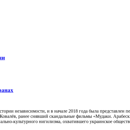
чи
ранах
тории независимости, и в начале 2018 года была представлен 
Ковалёв, ранее снявший скандальные фильмы «Мудаки. Арабески
льно-культурного нигилизма, охватившего украинское обществ