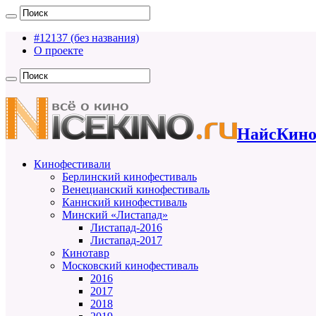
#12137 (без названия)
О проекте
НайсКино
Кинофестивали
Берлинский кинофестиваль
Венецианский кинофестиваль
Каннский кинофестиваль
Минский «Листапад»
Листапад-2016
Листапад-2017
Кинотавр
Московский кинофестиваль
2016
2017
2018