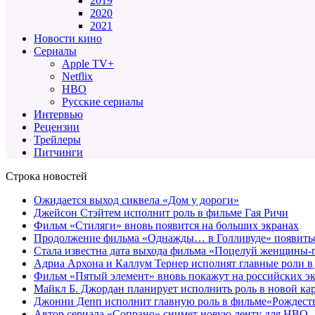
2019
2020
2021
Новости кино
Сериалы
Apple TV+
Netflix
HBO
Русские сериалы
Интервью
Рецензии
Трейлеры
Питчинги
Строка новостей
Ожидается выход сиквела «Дом у дороги»
Джейсон Стэйтем исполнит роль в фильме Гая Ричи
Фильм «Стиляги» вновь появится на больших экранах
Продолжение фильма «Однажды… в Голливуде» появиться
Стала известна дата выхода фильма «Поцелуй женщины-
Адриа Архона и Каллум Тернер исполнят главные роли в
Фильм «Пятый элемент» вновь покажут на российских э
Майкл Б. Джордан планирует исполнить роль в новой к
Джонни Депп исполнит главную роль в фильме«Рождеств
Автор сериала «Сопрано» снимет новую ленту для HBO