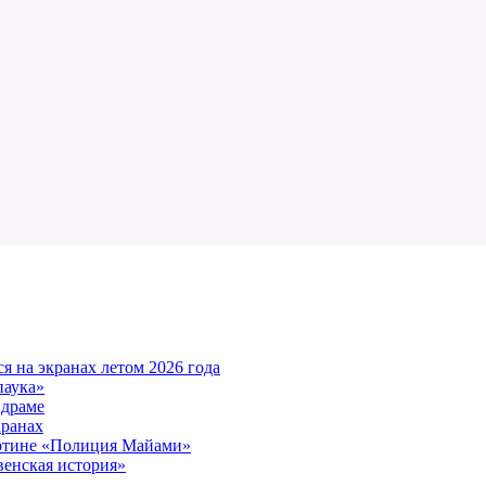
 на экранах летом 2026 года
паука»
 драме
кранах
артине «Полиция Майами»
енская история»