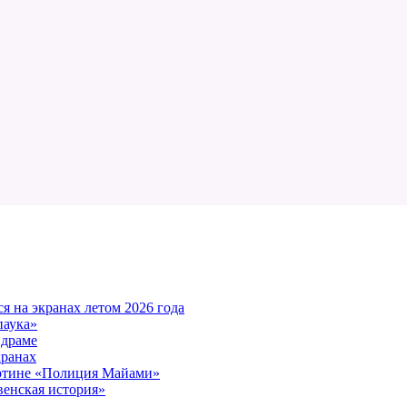
 на экранах летом 2026 года
паука»
 драме
кранах
артине «Полиция Майами»
енская история»