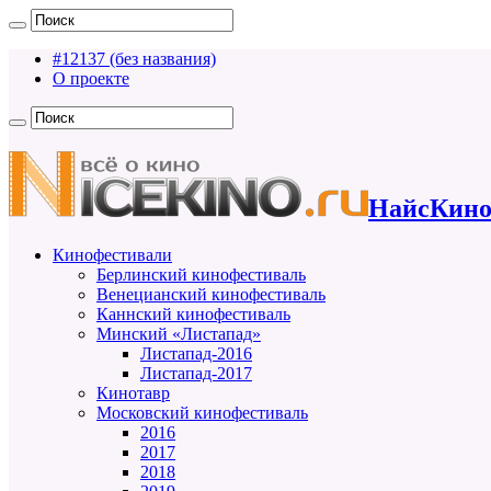
#12137 (без названия)
О проекте
НайсКино
Кинофестивали
Берлинский кинофестиваль
Венецианский кинофестиваль
Каннский кинофестиваль
Минский «Листапад»
Листапад-2016
Листапад-2017
Кинотавр
Московский кинофестиваль
2016
2017
2018