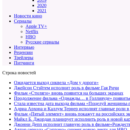
2019
2020
2021
Новости кино
Сериалы
Apple TV+
Netflix
HBO
Русские сериалы
Интервью
Рецензии
Трейлеры
Питчинги
Строка новостей
Ожидается выход сиквела «Дом у дороги»
Джейсон Стэйтем исполнит роль в фильме Гая Ричи
Фильм «Стиляги» вновь появится на больших экранах
Продолжение фильма «Однажды… в Голливуде» появиться
Стала известна дата выхода фильма «Поцелуй женщины-
Адриа Архона и Каллум Тернер исполнят главные роли в
Фильм «Пятый элемент» вновь покажут на российских э
Майкл Б. Джордан планирует исполнить роль в новой к
Джонни Депп исполнит главную роль в фильме«Рождеств
Автор сериала «Сопрано» снимет новую ленту для HBO