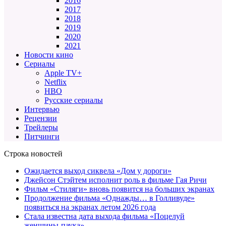
2016
2017
2018
2019
2020
2021
Новости кино
Сериалы
Apple TV+
Netflix
HBO
Русские сериалы
Интервью
Рецензии
Трейлеры
Питчинги
Строка новостей
Ожидается выход сиквела «Дом у дороги»
Джейсон Стэйтем исполнит роль в фильме Гая Ричи
Фильм «Стиляги» вновь появится на больших экранах
Продолжение фильма «Однажды… в Голливуде»
появиться на экранах летом 2026 года
Стала известна дата выхода фильма «Поцелуй
женщины-паука»