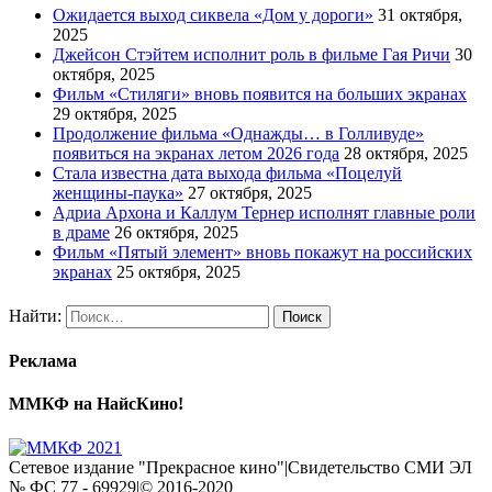
Ожидается выход сиквела «Дом у дороги»
31 октября,
2025
Джейсон Стэйтем исполнит роль в фильме Гая Ричи
30
октября, 2025
Фильм «Стиляги» вновь появится на больших экранах
29 октября, 2025
Продолжение фильма «Однажды… в Голливуде»
появиться на экранах летом 2026 года
28 октября, 2025
Стала известна дата выхода фильма «Поцелуй
женщины-паука»
27 октября, 2025
Адриа Архона и Каллум Тернер исполнят главные роли
в драме
26 октября, 2025
Фильм «Пятый элемент» вновь покажут на российских
экранах
25 октября, 2025
Найти:
Реклама
ММКФ на НайсКино!
Сетевое издание "Прекрасное кино"|Свидетельство СМИ ЭЛ
№ ФС 77 - 69929|© 2016-2020