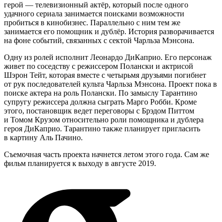
герой — телевизионный актёр, который после одного
удачного сериала занимается поисками возможности
пробиться в кинобизнес. Параллельно с ним тем же
занимается его помощник и дублёр. История разворачивается
на фоне событий, связанных с сектой Чарльза Мэнсона.
Одну из ролей исполнит Леонардо ДиКаприо. Его персонаж
живет по соседству с режиссером Полански и актрисой
Шэрон Тейт, которая вместе с четырьмя друзьями погибнет
от рук последователей культа Чарльза Мэнсона. Проект пока в
поиске актера на роль Полански. По замыслу Тарантино
супругу режиссера должна сыграть Марго Робби. Кроме
этого, постановщик ведет переговоры с Брэдом Питтом
и Томом Крузом относительно роли помощника и дублера
героя ДиКаприо. Тарантино также планирует пригласить
в картину Аль Пачино.
Съемочная часть проекта начнется летом этого года. Сам же
фильм планируется к выходу в августе 2019.