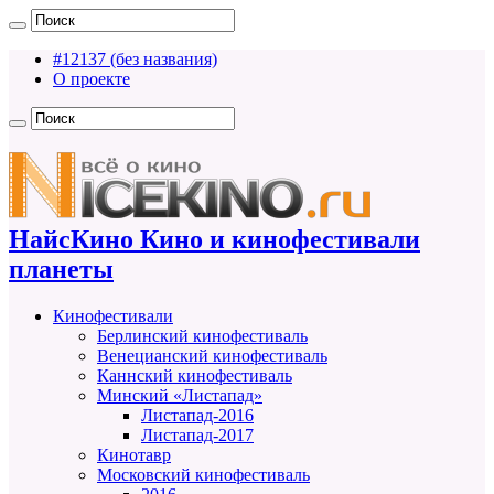
#12137 (без названия)
О проекте
НайсКино Кино и кинофестивали
планеты
Кинофестивали
Берлинский кинофестиваль
Венецианский кинофестиваль
Каннский кинофестиваль
Минский «Листапад»
Листапад-2016
Листапад-2017
Кинотавр
Московский кинофестиваль