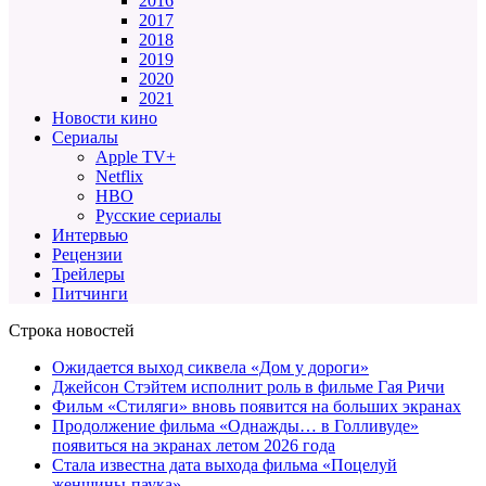
2016
2017
2018
2019
2020
2021
Новости кино
Сериалы
Apple TV+
Netflix
HBO
Русские сериалы
Интервью
Рецензии
Трейлеры
Питчинги
Строка новостей
Ожидается выход сиквела «Дом у дороги»
Джейсон Стэйтем исполнит роль в фильме Гая Ричи
Фильм «Стиляги» вновь появится на больших экранах
Продолжение фильма «Однажды… в Голливуде»
появиться на экранах летом 2026 года
Стала известна дата выхода фильма «Поцелуй
женщины-паука»