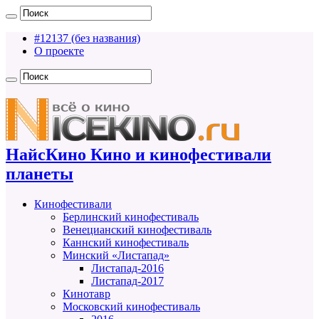
#12137 (без названия)
О проекте
НайсКино Кино и кинофестивали
планеты
Кинофестивали
Берлинский кинофестиваль
Венецианский кинофестиваль
Каннский кинофестиваль
Минский «Листапад»
Листапад-2016
Листапад-2017
Кинотавр
Московский кинофестиваль