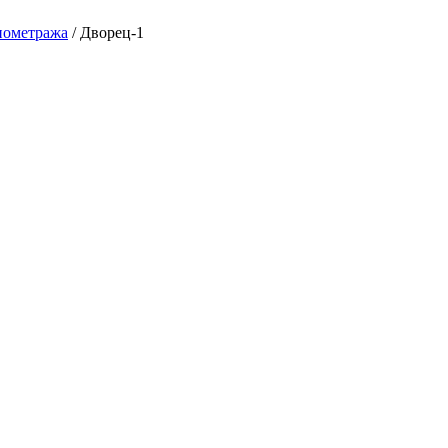
нометража
/
Дворец-1