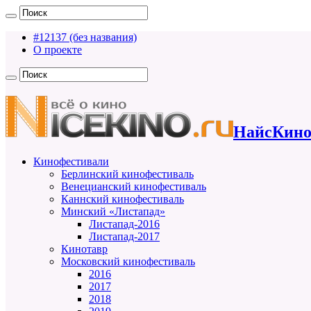
#12137 (без названия)
О проекте
НайсКино
Кинофестивали
Берлинский кинофестиваль
Венецианский кинофестиваль
Каннский кинофестиваль
Минский «Листапад»
Листапад-2016
Листапад-2017
Кинотавр
Московский кинофестиваль
2016
2017
2018