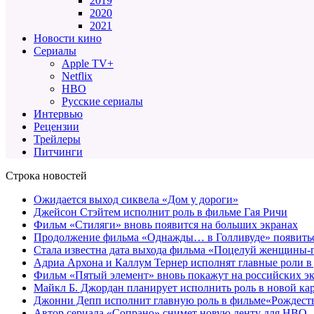
2019
2020
2021
Новости кино
Сериалы
Apple TV+
Netflix
HBO
Русские сериалы
Интервью
Рецензии
Трейлеры
Питчинги
Строка новостей
Ожидается выход сиквела «Дом у дороги»
Джейсон Стэйтем исполнит роль в фильме Гая Ричи
Фильм «Стиляги» вновь появится на больших экранах
Продолжение фильма «Однажды… в Голливуде» появиться
Стала известна дата выхода фильма «Поцелуй женщины-
Адриа Архона и Каллум Тернер исполнят главные роли в
Фильм «Пятый элемент» вновь покажут на российских э
Майкл Б. Джордан планирует исполнить роль в новой к
Джонни Депп исполнит главную роль в фильме«Рождеств
Автор сериала «Сопрано» снимет новую ленту для HBO