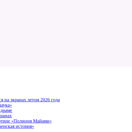
 на экранах летом 2026 года
паука»
 драме
кранах
артине «Полиция Майами»
енская история»