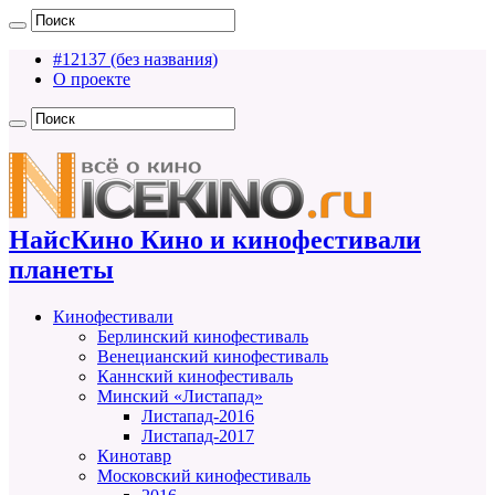
#12137 (без названия)
О проекте
НайсКино Кино и кинофестивали
планеты
Кинофестивали
Берлинский кинофестиваль
Венецианский кинофестиваль
Каннский кинофестиваль
Минский «Листапад»
Листапад-2016
Листапад-2017
Кинотавр
Московский кинофестиваль