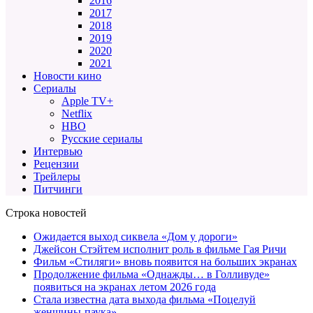
2016
2017
2018
2019
2020
2021
Новости кино
Сериалы
Apple TV+
Netflix
HBO
Русские сериалы
Интервью
Рецензии
Трейлеры
Питчинги
Строка новостей
Ожидается выход сиквела «Дом у дороги»
Джейсон Стэйтем исполнит роль в фильме Гая Ричи
Фильм «Стиляги» вновь появится на больших экранах
Продолжение фильма «Однажды… в Голливуде»
появиться на экранах летом 2026 года
Стала известна дата выхода фильма «Поцелуй
женщины-паука»