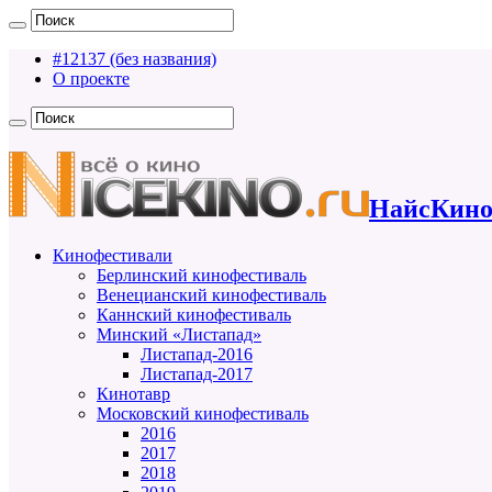
#12137 (без названия)
О проекте
НайсКино
Кинофестивали
Берлинский кинофестиваль
Венецианский кинофестиваль
Каннский кинофестиваль
Минский «Листапад»
Листапад-2016
Листапад-2017
Кинотавр
Московский кинофестиваль
2016
2017
2018