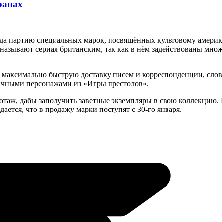
ранах
года партию специальных марок, посвящённых культовому амери
азывают сериал британским, так как в нём задействованы множ
м максимально быструю доставку писем и корреспонденции, слов
личными персонажами из «Игры престолов».
отаж, дабы заполучить заветные экземпляры в свою коллекцию. 
ется, что в продажу марки поступят с 30-го января.