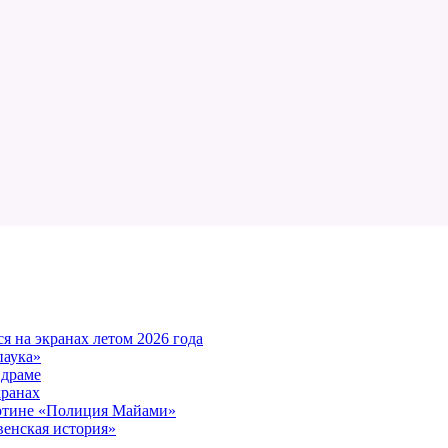
 на экранах летом 2026 года
паука»
 драме
кранах
артине «Полиция Майами»
енская история»