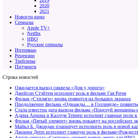
2019
2020
2021
Новости кино
Сериалы
Apple TV+
Netflix
HBO
Русские сериалы
Интервью
Рецензии
Трейлеры
Питчинги
Строка новостей
Ожидается выход сиквела «Дом у дороги»
Джейсон Стэйтем исполнит роль в фильме Гая Ричи
Фильм «Стиляги» вновь появится на больших экранах
Продолжение фильма «Однажды… в Голливуде» появиться
Стала известна дата выхода фильма «Поцелуй женщины-
Адриа Архона и Каллум Тернер исполнят главные роли в
Фильм «Пятый элемент» вновь покажут на российских э
Майкл Б. Джордан планирует исполнить роль в новой к
Джонни Депп исполнит главную роль в фильме«Рождеств
Автор сериала «Сопрано» снимет новую ленту для HBO