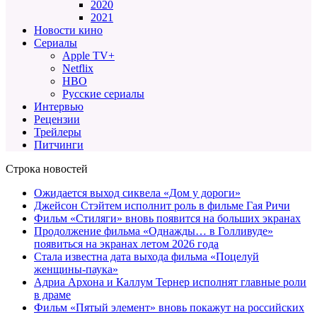
2020
2021
Новости кино
Сериалы
Apple TV+
Netflix
HBO
Русские сериалы
Интервью
Рецензии
Трейлеры
Питчинги
Строка новостей
Ожидается выход сиквела «Дом у дороги»
Джейсон Стэйтем исполнит роль в фильме Гая Ричи
Фильм «Стиляги» вновь появится на больших экранах
Продолжение фильма «Однажды… в Голливуде»
появиться на экранах летом 2026 года
Стала известна дата выхода фильма «Поцелуй
женщины-паука»
Адриа Архона и Каллум Тернер исполнят главные роли
в драме
Фильм «Пятый элемент» вновь покажут на российских